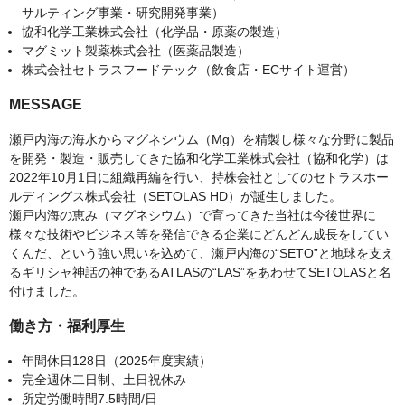
サルティング事業・研究開発事業）
協和化学工業株式会社（化学品・原薬の製造）
マグミット製薬株式会社（医薬品製造）
株式会社セトラスフードテック（飲食店・ECサイト運営）
MESSAGE
瀬戸内海の海水からマグネシウム（Mg）を精製し様々な分野に製品
を開発・製造・販売してきた協和化学工業株式会社（協和化学）は
2022年10月1日に組織再編を行い、持株会社としてのセトラスホー
ルディングス株式会社（SETOLAS HD）が誕生しました。
瀬戸内海の恵み（マグネシウム）で育ってきた当社は今後世界に
様々な技術やビジネス等を発信できる企業にどんどん成長をしてい
くんだ、という強い思いを込めて、瀬戸内海の“SETO”と地球を支え
るギリシャ神話の神であるATLASの“LAS”をあわせてSETOLASと名
付けました。
働き方・福利厚生
年間休日128日（2025年度実績）
完全週休二日制、土日祝休み
所定労働時間7.5時間/日