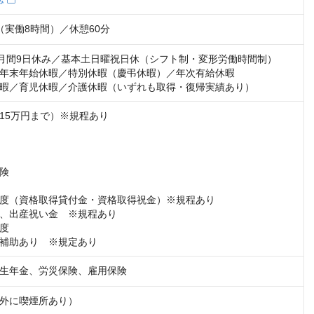
30（実働8時間）／休憩60分
／月間9日休み／基本土日曜祝日休（シフト制・変形労働時間制）

年末年始休暇／特別休暇（慶弔休暇）／年次有給休暇

暇／育児休暇／介護休暇（いずれも取得・復帰実績あり）
15万円まで）※規程あり

険

度（資格取得貸付金・資格取得祝金）※規程あり

、出産祝い金　※規程あり

度

補助あり　※規定あり
生年金、労災保険、雇用保険
外に喫煙所あり）