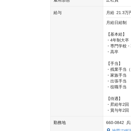
雇用形態
正社員
給与
月給
21.3万
月給日給制

【基本給】

・4年制大卒　　
・専門学校・職
・高卒　　　　　
【手当】

・残業手当（1
・家族手当

・出張手当

・役職手当

【待遇】

・昇給年2回

・賞与年2回
勤務地
660-0842
地図で確