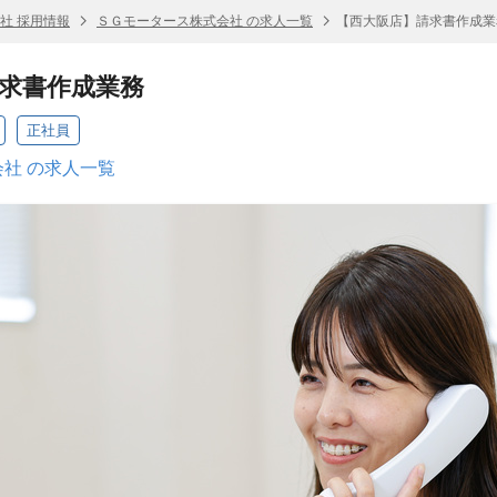
社 採用情報
ＳＧモータース株式会社 の求人一覧
【西大阪店】請求書作成業
求書作成業務
正社員
社 の求人一覧