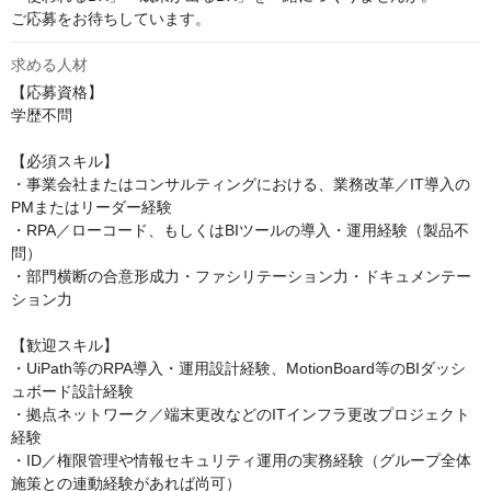
ご応募をお待ちしています。
求める人材
【応募資格】

学歴不問

【必須スキル】

・事業会社またはコンサルティングにおける、業務改革／IT導入の
PMまたはリーダー経験

・RPA／ローコード、もしくはBIツールの導入・運用経験（製品不
問）

・部門横断の合意形成力・ファシリテーション力・ドキュメンテー
ション力

【歓迎スキル】

・UiPath等のRPA導入・運用設計経験、MotionBoard等のBIダッシ
ュボード設計経験

・拠点ネットワーク／端末更改などのITインフラ更改プロジェクト
経験

・ID／権限管理や情報セキュリティ運用の実務経験（グループ全体
施策との連動経験があれば尚可）
