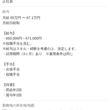
正社員
給与
月給
65万円 〜 67.1万円
月給日給制

【給与】

・650,000円～671,000円

※役職手当を含む。

※給与はスキル・経験を考慮の上、決定します。

・試用期間（3ヶ月）あり　※雇用条件は同じ

【手当】

・出張手当

・役職手当

【待遇】

・昇給年2回

・賞与年2回
勤務地の所在地/地図