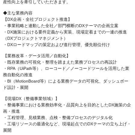
産性向上を牽引していただきます。
◆主な業務内容
【DX企画・全社プロジェクト推進】
・事業戦略と連動した全社／部門横断のDXテーマの企画立案
・DX施策における要件定義から実装、現場定着までの一連の推進
（DXプロジェクトマネジメント）
・DXロードマップの策定および進行管理、優先順位付け
【業務改革・データ活用／自動化】
・既存業務の可視化・整理を踏まえた業務プロセスの再設計
・RPA（UiPath等）、ローコード／ノーコードツールを活用した業
務自動化の推進
・BI（MotionBoard等）による業務データの可視化、ダッシュボー
ド設計・展開
【現場DX（整備事業領域）】
・整備事業における業務効率化・品質向上を目的としたDX施策の企
画・推進
・工程管理、見積業務、点検・整備プロセスのデジタル化
・工場リソースの最適化など、現場起点でのDXテーマの立ち上げ・
展開