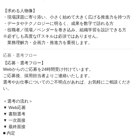
【求める人物像】

・現場課題に寄り添い、小さく始めて大きく広げる推進力を持つ方

・データやテクノロジーに明るく、成果を数字で語れる方

・役職者／現場／ベンダーを巻き込み、組織学習を設計できる方

※必ずしも高度なITスキルは必須ではありません。

　業務理解力・企画力・推進力を重視します。
応募・選考フロー
【応募・選考フロー】

Webからのご応募を24時間受け付けています。

ご応募後、採用担当者よりご連絡いたします。

選考やお仕事についてのご不明点があれば、お気軽にご相談くださ
い。

＜選考の流れ＞

▼ Web応募

▼ 書類選考

▼ 一次面接

▼ 最終面接

■ 内定
