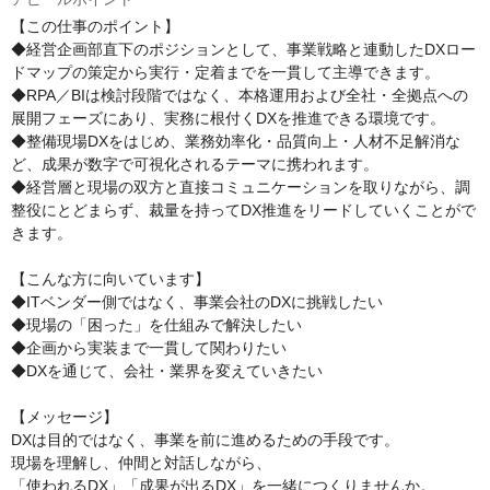
【この仕事のポイント】

◆経営企画部直下のポジションとして、事業戦略と連動したDXロー
ドマップの策定から実行・定着までを一貫して主導できます。

◆RPA／BIは検討段階ではなく、本格運用および全社・全拠点への
展開フェーズにあり、実務に根付くDXを推進できる環境です。

◆整備現場DXをはじめ、業務効率化・品質向上・人材不足解消な
ど、成果が数字で可視化されるテーマに携われます。

◆経営層と現場の双方と直接コミュニケーションを取りながら、調
整役にとどまらず、裁量を持ってDX推進をリードしていくことがで
きます。

【こんな方に向いています】

◆ITベンダー側ではなく、事業会社のDXに挑戦したい

◆現場の「困った」を仕組みで解決したい

◆企画から実装まで一貫して関わりたい

◆DXを通じて、会社・業界を変えていきたい

【メッセージ】

DXは目的ではなく、事業を前に進めるための手段です。

現場を理解し、仲間と対話しながら、

「使われるDX」「成果が出るDX」を一緒につくりませんか。
