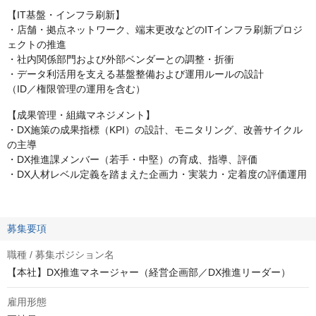
【IT基盤・インフラ刷新】
・店舗・拠点ネットワーク、端末更改などのITインフラ刷新プロジ
ェクトの推進
・社内関係部門および外部ベンダーとの調整・折衝
・データ利活用を支える基盤整備および運用ルールの設計
（ID／権限管理の運用を含む）
【成果管理・組織マネジメント】
・DX施策の成果指標（KPI）の設計、モニタリング、改善サイクル
の主導
・DX推進課メンバー（若手・中堅）の育成、指導、評価
・DX人材レベル定義を踏まえた企画力・実装力・定着度の評価運用
募集要項
職種 / 募集ポジション名
【本社】DX推進マネージャー（経営企画部／DX推進リーダー）
雇用形態