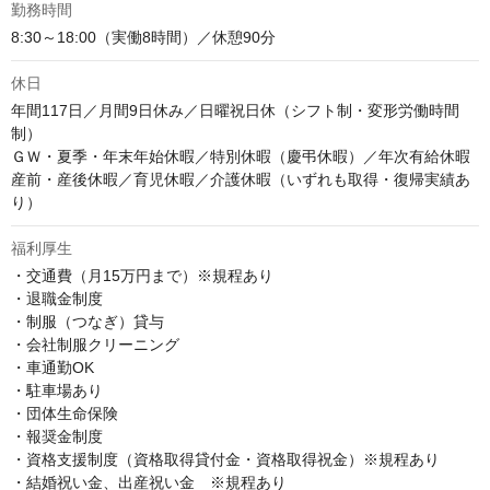
勤務時間
8:30～18:00（実働8時間）／休憩90分
休日
年間117日／月間9日休み／日曜祝日休（シフト制・変形労働時間
制）

ＧＷ・夏季・年末年始休暇／特別休暇（慶弔休暇）／年次有給休暇

産前・産後休暇／育児休暇／介護休暇（いずれも取得・復帰実績あ
り）
福利厚生
・交通費（月15万円まで）※規程あり

・退職金制度

・制服（つなぎ）貸与

・会社制服クリーニング

・車通勤OK

・駐車場あり

・団体生命保険

・報奨金制度

・資格支援制度（資格取得貸付金・資格取得祝金）※規程あり

・結婚祝い金、出産祝い金　※規程あり
