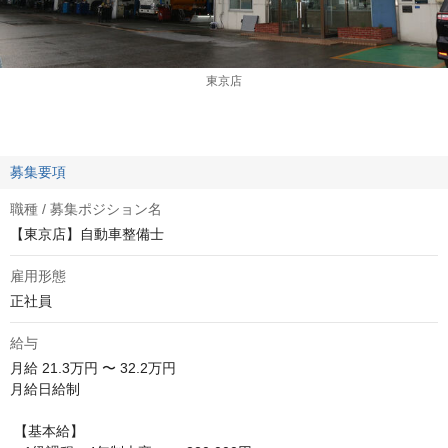
東京店
募集要項
職種 / 募集ポジション名
【東京店】自動車整備士
雇用形態
正社員
給与
月給
21.3万円 〜 32.2万円
月給日給制

 【基本給】
