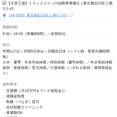
140-0003 東京都品川区八潮3-2-43
勤務時間
8:30～18:00（実働8時間）／休憩90分
休日
年間117日／月間9日休み／日曜祝日休（シフト制・変形労働時間
制）

ＧＷ・夏季・年末年始休暇／特別休暇（慶弔休暇）／年次有給休暇

産前・産後休暇／育児休暇／介護休暇（いずれも取得・復帰実績あ
り）
福利厚生
・交通費（月15万円まで）※規程あり

・退職金制度

・制服（つなぎ）貸与

・会社制服クリーニング

・車通勤OK
