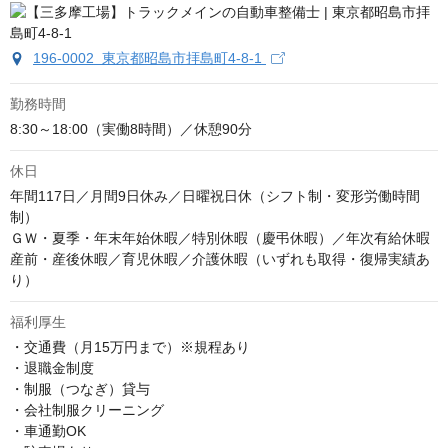
196-0002 東京都昭島市拝島町4-8-1
勤務時間
8:30～18:00（実働8時間）／休憩90分
休日
年間117日／月間9日休み／日曜祝日休（シフト制・変形労働時間
制）

ＧＷ・夏季・年末年始休暇／特別休暇（慶弔休暇）／年次有給休暇

産前・産後休暇／育児休暇／介護休暇（いずれも取得・復帰実績あ
り）
福利厚生
・交通費（月15万円まで）※規程あり

・退職金制度

・制服（つなぎ）貸与

・会社制服クリーニング

・車通勤OK
