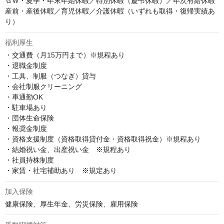
ＧＷ・夏季・年末年始休暇／特別休暇（慶弔休暇）／年次有給休暇

産前・産後休暇／育児休暇／介護休暇（いずれも取得・復帰実績あ
り）
福利厚生
・交通費（月15万円まで）※規程あり

・退職金制度

・工具、制服（つなぎ）貸与

・会社制服クリーニング

・車通勤OK

・駐車場あり

・団体生命保険

・報奨金制度

・資格支援制度（資格取得貸付金・資格取得祝金）※規程あり

・結婚祝い金、出産祝い金　※規程あり

・社員持株制度

・家賃・社宅補助あり　※規定あり
加入保険
健康保険、厚生年金、労災保険、雇用保険