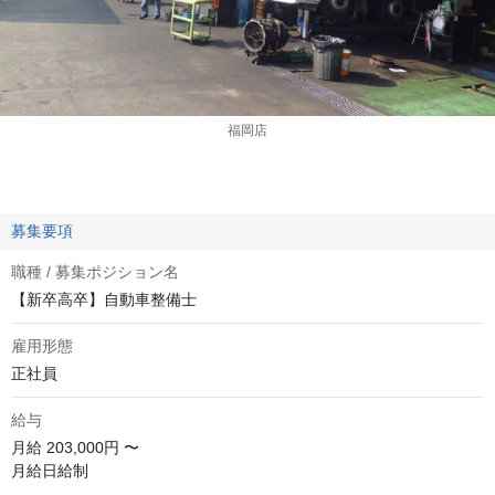
福岡店
募集要項
職種 / 募集ポジション名
【新卒高卒】自動車整備士
雇用形態
正社員
給与
月給
203,000円 〜
月給日給制
