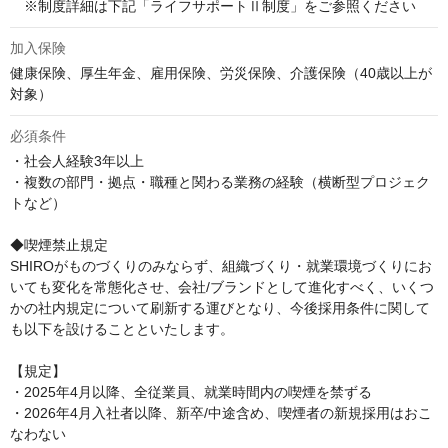
　※制度詳細は下記「ライフサポートⅡ制度」をご参照ください
加入保険
健康保険、厚生年金、雇用保険、労災保険、介護保険（40歳以上が
対象）
必須条件
・社会人経験3年以上

・複数の部門・拠点・職種と関わる業務の経験（横断型プロジェク
トなど）

◆喫煙禁止規定

SHIROがものづくりのみならず、組織づくり・就業環境づくりにお
いても変化を常態化させ、会社/ブランドとして進化すべく、いくつ
かの社内規定について刷新する運びとなり、今後採用条件に関して
も以下を設けることといたします。

【規定】

・2025年4月以降、全従業員、就業時間内の喫煙を禁ずる

・2026年4月入社者以降、新卒/中途含め、喫煙者の新規採用はおこ
なわない
