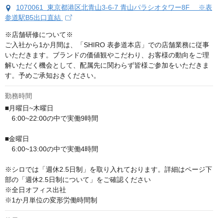
1070061 東京都港区北青山3-6-7 青山パラシオタワー8F ※表
参道駅B5出口直結
※店舗研修について※

ご入社から1か月間は、「SHIRO 表参道本店」での店舗業務に従事
いただきます。ブランドの価値観やこだわり、お客様の動向をご理
解いただく機会として、配属先に関わらず皆様ご参加をいただきま
す。予めご承知おきください。
勤務時間
■月曜日~木曜日

　6:00~22:00の中で実働9時間

■金曜日

　6:00~13:00の中で実働4時間

※シロでは「週休2.5日制」を取り入れております。詳細はページ下
部の「週休2.5日制について」をご確認ください

※全日オフィス出社

※1か月単位の変形労働時間制