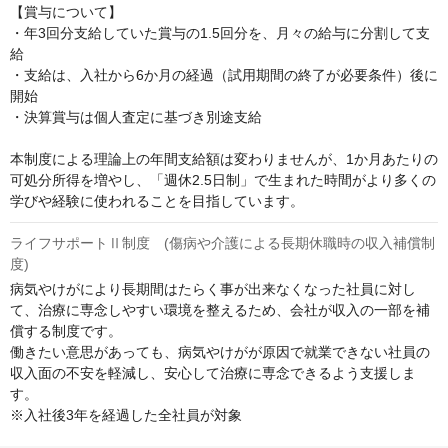
【賞与について】

・年3回分支給していた賞与の1.5回分を、月々の給与に分割して支
給

・支給は、入社から6か月の経過（試用期間の終了が必要条件）後に
開始

・決算賞与は個人査定に基づき別途支給

本制度による理論上の年間支給額は変わりませんが、1か月あたりの
可処分所得を増やし、「週休2.5日制」で生まれた時間がより多くの
学びや経験に使われることを目指しています。
ライフサポートⅡ制度 (傷病や介護による長期休職時の収入補償制
度)
病気やけがにより長期間はたらく事が出来なくなった社員に対し
て、治療に専念しやすい環境を整えるため、会社が収入の一部を補
償する制度です。

働きたい意思があっても、病気やけがが原因で就業できない社員の
収入面の不安を軽減し、安心して治療に専念できるよう支援しま
す。

※入社後3年を経過した全社員が対象