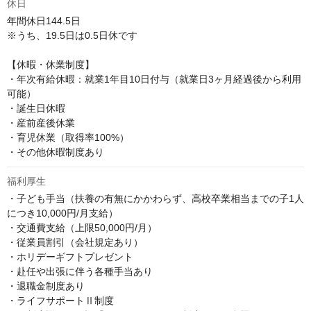
休日
年間休日144.5日

※うち、19.5日は0.5日休です

【休暇・休業制度】

・年次有給休暇：就業1年目10日付与（就業日3ヶ月経過後から利用
可能）

・誕生日休暇

・産前産後休業

・育児休業（取得率100%）

・その他休暇制度あり
福利厚生
・子ども手当（扶養の有無にかかわらず、高校卒業相当までの子1人
につき10,000円/月支給）

・交通費支給（上限50,000円/月）

・従業員割引（会社規定あり）

・ホリデーギフトプレゼント

・赴任や出張に伴う各種手当あり

・退職金制度あり

・ライフサポートⅡ制度
