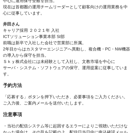
中心に運用保守全般を担当。
現在は首都圏の運用チームリーダーとして顧客向けの運用業務を中
心に従事しています。
井田さん
キャリア採用 ２０２１年 入社
ICTソリューション事業本部 SI部
前職は新卒で入社した会社で営業部に所属。
2年目からはカスタマーエンジニアへ異動し、複合機・PC・NW機器
の導入から保守を担当。
Ｓｋｙ株式会社には未経験として入社し、文教市場を中心に
サーバ・システム・ソフトウェアの保守、運用提案に従事していま
す。
予約方法
「応募する」ボタンを押下いただき、必要事項をご入力ください。
ご入力後、ご案内メールを送付いたします。
注意事項
・当社の配信システム等に起因するエラーによりご視聴いただけな
かった場合は、その旨を記載の上、配信日当日中に申込確認メール