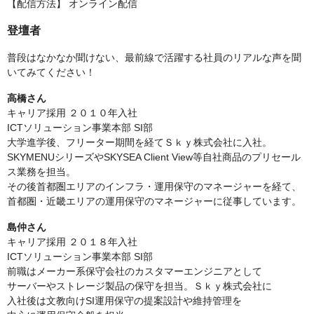
【配信方法】 オンライン配信
登壇者
普段はなかなか聞けない、最前線で活躍する社員のリアルな声を聞
いてみてください！
高橋さん
キャリア採用 ２０１０年入社
ICTソリューション事業本部 SI部
大学進学後、フリーター期間を経てＳｋｙ株式会社に入社。
SKYMENUシリーズやSKYSEA Client View等自社商品のプリセール
ス業務を担当。
その後首都圏エリアのインフラ・運用保守のマネージャーを経て、
首都圏・近畿エリアの運用保守のマネージャーに従事しています。
島仲さん
キャリア採用 ２０１８年入社
ICTソリューション事業本部 SI部
前職はメーカー系保守会社のカスタマーエンジニアとして
サーバーやストレージ製品の保守を担当。Ｓｋｙ株式会社に
入社後は文教向けSI運用保守の提案設計や維持管理を