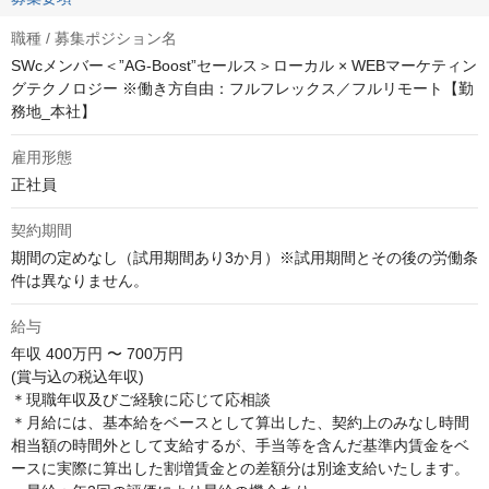
職種 / 募集ポジション名
SWcメンバー＜”AG-Boost”セールス＞ローカル × WEBマーケティン
グテクノロジー ※働き方自由：フルフレックス／フルリモート【勤
務地_本社】
雇用形態
正社員
契約期間
期間の定めなし（試用期間あり3か月）※試用期間とその後の労働条
件は異なりません。
給与
年収
400万円 〜 700万円
(賞与込の税込年収)

＊現職年収及びご経験に応じて応相談

＊月給には、基本給をベースとして算出した、契約上のみなし時間
相当額の時間外として支給するが、手当等を含んだ基準内賃金をベ
ースに実際に算出した割増賃金との差額分は別途支給いたします。
