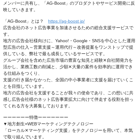
メンバーに共有し、「AG-Boost」のプロダクトやサービス開発に反
映していきます。
「AG-Boost」とは？
https://ag-boost.jp/
広告会社のネット広告事業を加速させるための総合支援サービスで
す。
地方の広告会社様向けに、Yahoo!・Google・SNSを中心とした運用
型広告の仕入～営業支援～運用代行～改善提案をワンストップで提
供している、弊社で最も成長しているサービスです。
グループ会社を含めた広告市場の豊富な知見と経験✕自社開発力を
活かし、業務工数の削減と、少額✕大量の案件を効率的に運用でき
る仕組みをつくり、
支援の行き届かなかった、全国の中小事業者に支援を届けていくこ
とを目指しています。
地方の広告会社を支援することが我々の使命であり、この想いに共
感し広告会社様のネット広告事業拡大に向けて伴走する役割を担っ
てくれる方を大募集しております。
ーーーーーー特徴ーーーーーーー
▼地方創生×WEBマーケティングテクノロジー
「ローカル✕マーケティング支援」をテクノロジーを用いて、本気
で取り組んでいます。