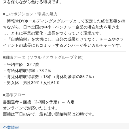
スを保ちながら働ける環境です。
■このポジション・環境の魅力
・博報堂DYホールディングスグループとして安定した経営基盤を持
ちながら、日本全国の中小・ベンチャー企業の潜在能力を引き出
し、ともに事業の変化・成長をつくっていく環境です。

・「自他協栄」を大切にし、自分の成果だけでなく、チームやクラ
イアントの成長にもコミットするメンバーが多いカルチャーです。
■組織データ（ソウルドアウトグループ全体）
・平均年齢：32.7歳

・有給休暇取得率：73.7％

・育児休暇取得者数：18名（育休対象者の85.7％）

・男女比：男性39％ / 女性61％
■選考フロー
書類選考→面接（2-3回を予定）→ 内定

オンラインで対応いたします。

面接は平日のみで、最も遅い開始時間は20時です。
企業情報