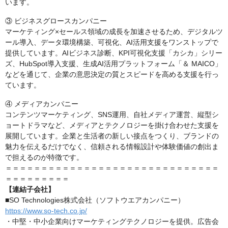
います。
③ ビジネスグロースカンパニー
マーケティング×セールス領域の成長を加速させるため、デジタルツ
ール導入、データ環境構築、可視化、AI活用支援をワンストップで
提供しています。AIビジネス診断、KPI可視化支援「カシカ」シリー
ズ、HubSpot導入支援、生成AI活用プラットフォーム「＆ MAICO」
などを通じて、企業の意思決定の質とスピードを高める支援を行っ
ています。
④ メディアカンパニー
コンテンツマーケティング、SNS運用、自社メディア運営、縦型シ
ョートドラマなど、メディアとテクノロジーを掛け合わせた支援を
展開しています。企業と生活者の新しい接点をつくり、ブランドの
魅力を伝えるだけでなく、信頼される情報設計や体験価値の創出ま
で担えるのが特徴です。
＝＝＝＝＝＝＝＝＝＝＝＝＝＝＝＝＝＝＝＝＝＝＝＝＝＝＝＝＝＝
＝＝＝＝＝＝＝＝＝
【連結子会社】
■SO Technologies株式会社（ソフトウエアカンパニー）
https://www.so-tech.co.jp/
・中堅・中小企業向けマーケティングテクノロジーを提供。広告会