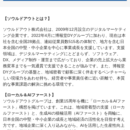
【ソウルドアウトとは？】
ソウルドアウト株式会社は、2009年12月設立のデジタルマーケティ
ング企業です。2022年4月に博報堂DYグループに加わり、現在は本
社を含む全国28拠点、連結従業員数515名の体制で、地方を含む日
本全国の中堅・中小企業を中心に事業成長を支援しています。支援
領域は、デジタルマーケティングにとどまらず、ソフトウェア、
DX、メディア制作・運営まで広がっており、企業の売上拡大から業
務変革までを一気通貫で支援できることが強みです。また、博報堂
DYグループの基盤と、地域密着で顧客に深く伴走するベンチャーら
しい現場力をあわせ持ち、経営者や事業責任者に近い距離で、本質
的な事業課題の解決に挑める環境です。
【ローカル＆AIファースト】
ソウルドアウトグループは、創業15周年を機に「ローカル＆AIファ
ースト」構想を掲げています。これは、地域密着型の支援（ローカ
ルファースト）と、生成AIの積極活用（AIファースト）を両輪に、
日本全国の中堅・中小企業の成長と地域経済の活性化を目指す考え
方です。地域企業に深く入り込みながら、AIを活用した生産性向上