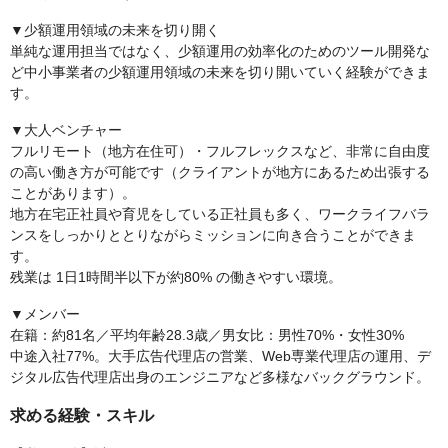
▼少額運用領域の未来を切り開く
単純な運用担当ではなく、少額運用の効率化のためのツール開発な
ど中小事業者の少額運用領域の未来を切り開いていく経験ができま
す。
▼大人ベンチャー
フルリモート（地方在住可）・フルフレックスなど、非常に自由度
の高い働き方が可能です（クライアントが地方にあるため出張する
ことがあります）。
地方在宅正社員や育児をしている正社員も多く、ワークライフバラ
ンスをしっかりととりながらミッションに向き合うことができま
す。
残業は 1日1時間半以下が約80% の働きやすい環境。
▼メンバー
在籍：約81名／平均年齢28.3歳／男女比：男性70%・女性30%
中途入社77%。大手広告代理店の営業、Web専業代理店の運用、デ
ジタル広告代理店出身のエンジニアなど多様なバックグラウンド。
求める経験・スキル