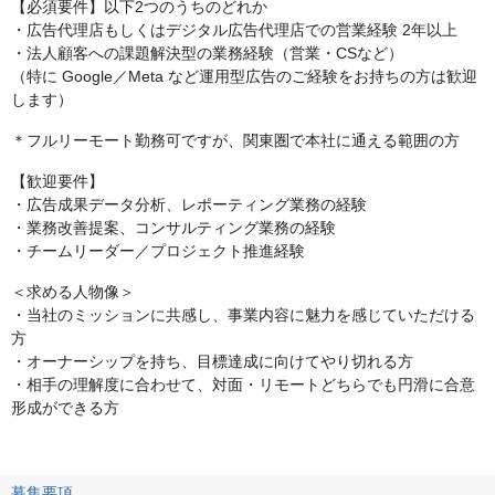
【必須要件】以下2つのうちのどれか
・広告代理店もしくはデジタル広告代理店での営業経験 2年以上
・法人顧客への課題解決型の業務経験（営業・CSなど）
（特に Google／Meta など運用型広告のご経験をお持ちの方は歓迎
します）
＊フルリーモート勤務可ですが、関東圏で本社に通える範囲の方
【歓迎要件】
・広告成果データ分析、レポーティング業務の経験
・業務改善提案、コンサルティング業務の経験
・チームリーダー／プロジェクト推進経験
＜求める人物像＞
・当社のミッションに共感し、事業内容に魅力を感じていただける
方
・オーナーシップを持ち、目標達成に向けてやり切れる方
・相手の理解度に合わせて、対面・リモートどちらでも円滑に合意
形成ができる方
募集要項