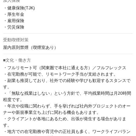
加入保険
・健康保険(TJK)

・厚生年金

・雇用保険

・労災保険
受動喫煙対策
屋内原則禁煙（喫煙室あり）
■文化・働き方
・フルリモート可（関東圏で本社に通える方）／フルフレックス

・在宅勤務が可能で、リモートワーク手当が支給されます。

・副業も推奨しており、社外での経験や学びも歓迎するスタンスで
す。

・「無駄な残業はしない」という方針で、平均残業時間は月20時間
程度です。

・年次や役職に関わらず、手を挙げれば社内外プロジェクトのオー
ナーや新規事業立ち上げに関わる機会もあります。

・クライアントが各地にあるため、出張が発生する場合がありま
す。

・地方での在宅勤務や育児中の正社員も多く、ワークライフバラン