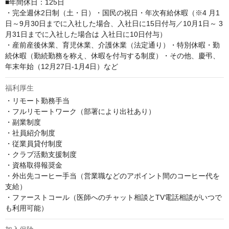
■年間休日：125日

・完全週休2日制（土・日）・国民の祝日・年次有給休暇（※4 月1
日～9月30日までに入社した場合、入社日に15日付与／10月1日～ 3
月31日までに入社した場合は 入社日に10日付与）

・産前産後休業、育児休業、介護休業（法定通り）・特別休暇・勤
続休暇（勤続勤務を称え、休暇を付与する制度）・その他、慶弔、
年末年始（12月27日-1月4日）など
福利厚生
・リモート勤務手当

・フルリモートワーク（部署により出社あり）

・副業制度

・社員紹介制度

・従業員貸付制度

・クラブ活動支援制度

・資格取得報奨金

・外出先コーヒー手当（営業職などのアポイント間のコーヒー代を
支給）

・ファーストコール（医師へのチャット相談とTV電話相談がいつで
も利用可能）