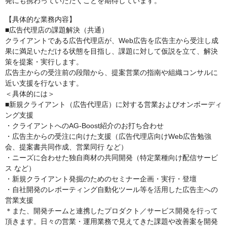
発にも携わっていただくことを期待しています。
【具体的な業務内容】
■広告代理店の課題解決（共通）
クライアントである広告代理店が、Web広告を広告主から受注し成
果に満足いただける状態を目指し、課題に対して仮説を立て、解決
策を提案・実行します。
広告主からの受注前の段階から、提案営業の指南や組織コンサルに
近い支援を行ないます。
＜具体的には＞
■新規クライアント（広告代理店）に対する営業およびオンボーディ
ング支援
・クライアントへのAG-Boost紹介のお打ち合わせ
・広告主からの受注に向けた支援（広告代理店向けWeb広告勉強
会、提案書共同作成、営業同行 など）
・ニーズに合わせた独自商材の共同開発（特定業種向け配信サービ
ス など）
・新規クライアント発掘のためのセミナー企画・実行・登壇
・自社開発のレポーティング自動化ツール等を活用した広告主への
営業支援
＊また、開発チームと連携したプロダクト／サービス開発を行って
頂きます。日々の営業・運用業務で見えてきた課題や改善案を開発