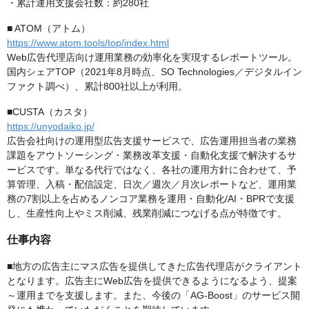
・累計運用支援会社数：約280社
■ ATOM（アトム）
https://www.atom.tools/top/index.html
Web広告代理店向け運用業務の効率化を実現するレポートツール。
国内シェアTOP（2021年8月時点、SO Technologies／デジタルイン
ファクト調べ）、累計800社以上が利用。
■CUSTA（カスタ）
https://unyodaiko.jp/
広告会社向けの運用型広告支援サービスで、広告運用担当者の業務
課題をアウトソーシング・業務改革支援・自動化支援で解決するサ
ービスです。単なる代行ではなく、各社の運用方針に合わせて、予
算管理、入稿・配信設定、日次／週次／月次レポートなど、運用業
務の7割以上を占めるノンコア業務を運用・自動化/AI・BPRで支援
し、生産性向上やミス削減、残業削減につなげる点が特徴です。
仕事内容
■地方の広告主にマス広告を提供してきた広告代理店がクライアント
となります。広告主にWeb広告を提供できるようになるよう、提案
～運用までを支援します。また、今後の「AG-Boost」のサービス開