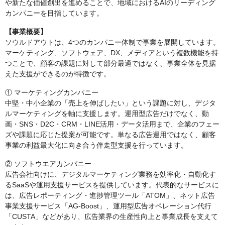
や新たな価値創出を進めることで、地域におけるAIのリーディング
カンパニーを目指しています。
【事業概要】
ソウルドアウトは、4つのカンパニー体制で事業を展開しています。
マーケティング、ソフトウェア、DX、メディアという複数機能を持
つことで、顧客の課題に対して部分最適ではなく、事業全体を見据
えた支援ができるのが特徴です。
① マーケティングカンパニー
中堅・中小企業の「売上を伸ばしたい」という課題に対し、デジタ
ルマーケティングを軸に支援します。運用型広告だけでなく、動
画・SNS・D2C・CRM・LINE活用・データ活用まで、企業のフェー
ズや課題に応じた提案が可能です。単なる広告運用ではなく、顧客
事業の利益最大化に向き合う伴走型支援を行っています。
② ソフトウエアカンパニー
広告会社向けに、デジタルマーケティング業務を効率化・自動化す
るSaaSや運用支援サービスを提供しています。代表的なサービスに
は、広告レポーティング・進捗管理ツール「ATOM」、ネット広告
事業支援サービス「AG-Boost」、運用型広告オペレーション代行
「CUSTA」などがあり、広告業界の生産性向上と事業成長を支えて