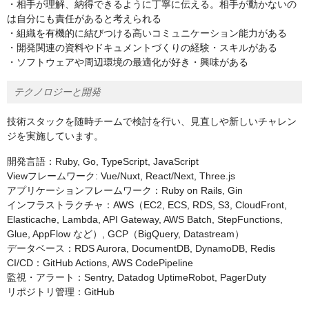
・相手が理解、納得できるように丁寧に伝える。相手が動かないの
は自分にも責任があると考えられる
・組織を有機的に結びつける高いコミュニケーション能力がある
・開発関連の資料やドキュメントづくりの経験・スキルがある
・ソフトウェアや周辺環境の最適化が好き・興味がある
テクノロジーと開発
技術スタックを随時チームで検討を行い、見直しや新しいチャレン
ジを実施しています。
開発言語：Ruby, Go, TypeScript, JavaScript
Viewフレームワーク: Vue/Nuxt, React/Next, Three.js
アプリケーションフレームワーク：Ruby on Rails, Gin
インフラストラクチャ：AWS（EC2, ECS, RDS, S3, CloudFront,
Elasticache, Lambda, API Gateway, AWS Batch, StepFunctions,
Glue, AppFlow など）, GCP（BigQuery, Datastream）
データベース：RDS Aurora, DocumentDB, DynamoDB, Redis
CI/CD：GitHub Actions, AWS CodePipeline
監視・アラート：Sentry, Datadog UptimeRobot, PagerDuty
リポジトリ管理：GitHub