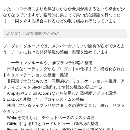
また、コロナ禍により近年はなかなか全員が集まるという機会が少
なくなっていますが、臨時的に集まって集中的な議論を行なった
り、一同を介する機会を作るなどの取り組みも行なっています。
より楽しい開発体験のために
プロダクトグループでは、メンバーがよりよい開発体験ができるよ
う、チームにおける開発環境の整備・整理を進めています。
・コーディングルールや、gitブランチ戦略の整備
・日常的なミーティングからプロダクトの仕様まで、構造化された
ドキュメンテーションの整備・推奨
・非同期で十分なものは非同期的なコミュニケーションを推奨。ア
クティビティをSlackに集約して情報の散逸の防止する
・AmplifyやGitHub Actionsなどを使用した高頻度デプロイ環境、
SlackBotと連動したデプロイシステムの整備
・使用しているライブラリやスタックの適宜見直し、移行、リファ
クタリング
・Wrikeを使用した、チケットベースのタスク管理
・GitHubによるPRとコードレビュー、CI環境の整備
・figma、Miroをはじめとした、効率化ツールの積極的な導入