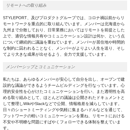
リモートへの取り組み
STYLEPORT、及びプロダクトグループでは、コロナ禍以前からリ
モートワークを重点的に取り組んでいます。メンバーは北海道から
九州まで分散しており、日常業務においてはリモートを前提とした
上で、適切な情報共有やコミュニケーション設計は何か、という点
について継続的に議論を重ねています。メンバーが居住地や時間的
な制約に囚われることなく、メンバーがよりよい人生を送り、そし
てより大きな成果が出せるよう、全力で支援しています。
メンバーシップとコミュニケーション
私たちは、あらゆるメンバーが安心して自分を出し、オープンで建
設的な議論ができるようチームビルディングを行なっています。心
理的安全性を心がけたコミュニケーションを行い、また透明性を高
める取り組みとして、ほとんどの議論は公開されたドキュメントと
して整理しWikiやSlackなどで公開、情報格差を減らしています。
日々のショートミーティングや気軽に集まるハドルなどを通じて、
フットワークの軽いコミュニケーションを重ね、リモートにおける
不安や不明瞭な問題にすばやくフォローできる体制を整えていま
す。