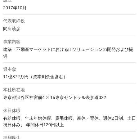
設立
2017年10月
代表取締役
間所暁彦
事業内容
建築・不動産マーケットにおけるITソリューションの開発および提
供
資本金
11億372万円（資本剰余金含む）
本社所在地
東京都渋谷区神宮前4-3-15東京セントラル表参道322
休日休暇
有給休暇、年末年始休暇、慶弔休暇、産休・育休、週休2日制、土日
祝日休み、 年間休日120日以上
福利厚生