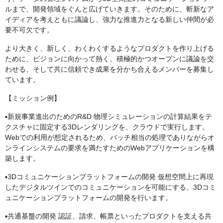
ルまで、開発領域をぐんと広げていきます。そのために、斬新なア
イディアを考えともに議論し、強力な推進力となる新しい仲間が必
要不可欠です。
より大きく、新しく、わくわくするようなプロダクトを作り上げる
ために、ビジョンに向かって熱く、積極的かつオープンに議論を交
わせる、そして共に信頼でき成果を分かち合えるメンバーを募集し
ています。
【ミッション例】
▪︎新規事業進出のためのR&D 物理シミュレーションの計算結果をテ
クスチャに固定する3Dレンダリングを、クラウドで実行します。
Webでの利用が想定されるため、バッチ相当の処理でありながらオ
ンラインシステムの要求を満たすためのWebアプリケーションを構
築します。
▪︎3Dコミュニケーションプラットフォームの開発 仮想空間上に再現
したデジタルツインでのコミュニケーションを可能にする、3Dコミ
ュニケーションプラットフォームの開発を行います。
▪︎共通基盤の開発 認証、請求、帳票といったプロダクトを支える共