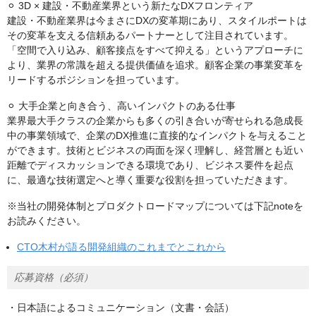
⚪︎ 3D × 建設・不動産業界という新たなDXフロンティア
建設・不動産業界は今まさにDXの変革期にあり、スタイルポートは
その変革を支える信頼あるパートナーとして注目されています。
「空間で入り込み、顧客接点をすべて抑える」というアプローチに
より、業界の常識を超える提供価値を追求。顧客企業の事業変革を
リードするポジションを担っています。
⚪︎ 大手企業と向き合う、高いインパクトのある仕事
業界最大手クラスの企業からも多くの引き合いが寄せられる急成長
中の事業領域で、企業のDX推進に直接的なインパクトを与えること
ができます。技術とビジネスの両面を深く理解し、経営層とも近い
距離でディスカッションできる環境であり、ビジネス要件を起点
に、最適な技術選定へと導く重要な役割を担っていただきます。
※当社の開発体制とプロダクトロードマップについては下記noteを
お読みください。
CTO木村が語る開発組織のこれまでとこれから
応募資格（必須）
・日本語によるコミュニケーション（文書・会話）