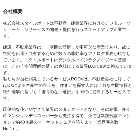
会社概要
株式会社スタイルポートは不動産・建築業界におけるデジタル・ソ
リューションサービスの開発・提供を行うスタートアップ企業で
す。
建設・不動産業界は、「空間の理解」が不可欠な産業であり、故に
空間を伝達・共有するために数々の非効率なアナログ業務が現存し
ています。スタイルポートはデジタルツインテクノロジーを基盤
に、この「空間理解の壁」の克服による業界DXの加速に挑んでいま
す。
私たちが自社開発しているサービスROOVは、不動産会社に対して
はDXによる生産性の向上を、住まいを探す人には十分な空間情報と
物件理解に基づく「後悔のない選択」を同時に提供するサービスで
す。
圧倒的な使いやすさで業界のスタンダードとなり、その結果、多く
のマンションデベロッパーから支持を得て、今では新築分譲マンシ
ョンで約40％超のマーケットシェアを誇ります（業界導入数
No.1）。