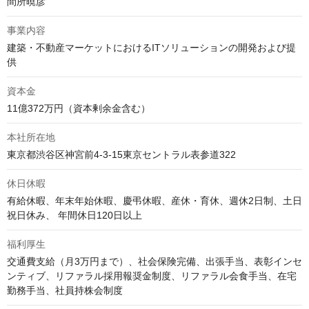
間所暁彦
事業内容
建築・不動産マーケットにおけるITソリューションの開発および提
供
資本金
11億372万円（資本剰余金含む）
本社所在地
東京都渋谷区神宮前4-3-15東京セントラル表参道322
休日休暇
有給休暇、年末年始休暇、慶弔休暇、産休・育休、週休2日制、土日
祝日休み、 年間休日120日以上
福利厚生
交通費支給（月3万円まで）、社会保険完備、出張手当、表彰インセ
ンティブ、リファラル採用報奨金制度、リファラル会食手当、在宅
勤務手当、社員持株会制度