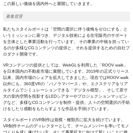
この新しい価値を国内外へと展開していきます。
募集背景
私たちスタイルポートは「空間の選択に伴う後悔をゼロにする」と
いうミッションに基づき、デジタル技術による住宅販売のサポート
を主体とした事業活動を行っています。 その事業の中核を担ってい
るのが多様なCGコンテンツの提供と、それを提供するための自社プ
ロダクト開発です。
VRコンテンツの提供としては、WebGLを利用した「ROOV walk」
を日本国内の不動産市場に展開しています。2019年の正式リリース
以来、国内市場のシェアを拡大してきました。現在ではROOV walk
以外にも、360度VRの「パノラマパース」や、エクステリアをリア
ルタイムでシミュレーションできる「デジタル模型」、そして原寸
大の室内空間を投影するLEDシアターやプロジェクションマッピン
グなど、多様なCGコンテンツを制作・提供。人々の空間選択の手助
けをしたり感動をもたらすような作品を手掛けています。
スタイルポートのVR制作は規模・種類共に拡大を続けています。
VR制作チームのディレクターとして、チームメンバーを率いてモノ
づくりを成し遂げたい方、そして事業拡大に向けて新しいことに挑