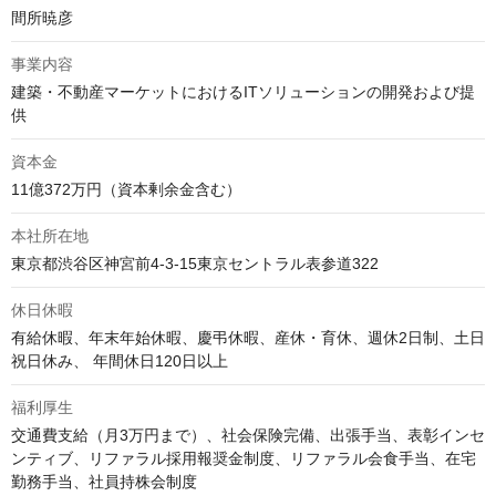
間所暁彦
事業内容
建築・不動産マーケットにおけるITソリューションの開発および提
供
資本金
11億372万円（資本剰余金含む）
本社所在地
東京都渋谷区神宮前4-3-15東京セントラル表参道322
休日休暇
有給休暇、年末年始休暇、慶弔休暇、産休・育休、週休2日制、土日
祝日休み、 年間休日120日以上
福利厚生
交通費支給（月3万円まで）、社会保険完備、出張手当、表彰インセ
ンティブ、リファラル採用報奨金制度、リファラル会食手当、在宅
勤務手当、社員持株会制度