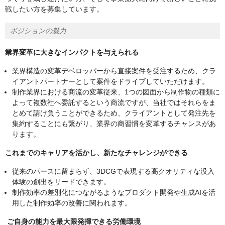
戦したい方を募集しています。
ポジションの魅力
︎業界変革に大きなインパクトを与えられる
業界構造の変革デベロッパーから直接案件を受注するため、クラ
イアントパートナーとして案件をドライブしていただけます。
制作業界における商流の変革従来、1つの図面から制作物の種類に
よって複数社へ委託するという商流ですが、当社ではそれらをま
とめて請け負うことができるため、クライアントとして発注先を
集約することにも繋がり、業界の商習慣を変革するチャンスがあ
ります。
︎これまでのキャリアを活かし、新たなチャレンジができる
従来のパースに留まらず、3DCGで表現する高クオリティな没入
体験の創出をリードできます。
制作効率の差別化につながるようなプロダクト開発や生成AIを活
用した制作効率の改善に関われます。
︎
ご自身の能力を最大限発揮できる労働環境