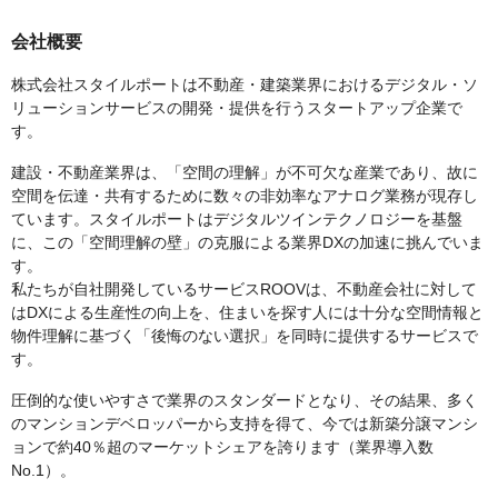
会社概要
株式会社スタイルポートは不動産・建築業界におけるデジタル・ソ
リューションサービスの開発・提供を行うスタートアップ企業で
す。
建設・不動産業界は、「空間の理解」が不可欠な産業であり、故に
空間を伝達・共有するために数々の非効率なアナログ業務が現存し
ています。スタイルポートはデジタルツインテクノロジーを基盤
に、この「空間理解の壁」の克服による業界DXの加速に挑んでいま
す。
私たちが自社開発しているサービスROOVは、不動産会社に対して
はDXによる生産性の向上を、住まいを探す人には十分な空間情報と
物件理解に基づく「後悔のない選択」を同時に提供するサービスで
す。
圧倒的な使いやすさで業界のスタンダードとなり、その結果、多く
のマンションデベロッパーから支持を得て、今では新築分譲マンシ
ョンで約40％超のマーケットシェアを誇ります（業界導入数
No.1）。