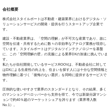
会社概要
株式会社スタイルポートは不動産・建築業界におけるデジタル・ソ
リューションサービスの開発・提供を行うスタートアップ企業で
す。
建設・不動産業界は、「空間の理解」が不可欠な産業であり、故に
空間を伝達・共有するために数々の非効率なアナログ業務が現存し
ています。スタイルポートはデジタルツインテクノロジーを基盤
に、この「空間理解の壁」の克服による業界DXの加速に挑んでいま
す。
私たちが自社開発しているサービスROOVは、不動産会社に対して
はDXによる生産性の向上を、住まいを探す人には十分な空間情報と
物件理解に基づく「後悔のない選択」を同時に提供するサービスで
す。
圧倒的な使いやすさで業界のスタンダードとなり、その結果、多く
のマンションデベロッパーから支持を得て、今では新築分譲マンシ
ョンで約40％超のマーケットシェアを誇ります（業界導入数
No.1）。