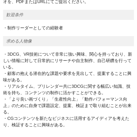
オを、PDFまたはURLにてご提出ください。
歓迎条件
・制作リーダーとしての経験者
求める人物像
・3DCG、VR技術について非常に強い興味、関心を持っており、新
しい情報に対して日常的にリサーチや自主制作、自己研鑽を行って
いる。
・顧客の抱える潜在的な課題や要求を見出して、提案することに興
味がある。
・リアルタイム、プリレンダー共に3DCGに関する幅広い知識、技
術を持ち、コンテンツの制作に活かすことができる。
・「より良い画づくり」「生産性向上」「動作パフォーマンス向
上」のために自身で課題設定、提案、検証まで取り組むことが出来
る。
・CGコンテンツを新たなビジネスに活用するアイディアを考えた
り、検証することに興味がある。