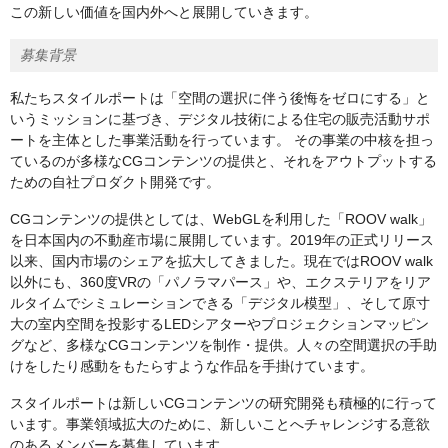
この新しい価値を国内外へと展開していきます。
募集背景
私たちスタイルポートは「空間の選択に伴う後悔をゼロにする」と
いうミッションに基づき、デジタル技術による住宅の販売活動サポ
ートを主体とした事業活動を行っています。 その事業の中核を担っ
ているのが多様なCGコンテンツの提供と、それをアウトプットする
ための自社プロダクト開発です。
CGコンテンツの提供としては、WebGLを利用した「ROOV walk」
を日本国内の不動産市場に展開しています。2019年の正式リリース
以来、国内市場のシェアを拡大してきました。現在ではROOV walk
以外にも、360度VRの「パノラマパース」や、エクステリアをリア
ルタイムでシミュレーションできる「デジタル模型」、そして原寸
大の室内空間を投影するLEDシアターやプロジェクションマッピン
グなど、多様なCGコンテンツを制作・提供。人々の空間選択の手助
けをしたり感動をもたらすような作品を手掛けています。
スタイルポートは新しいCGコンテンツの研究開発も積極的に行って
います。事業領域拡大のために、新しいことへチャレンジする意欲
のあるメンバーを募集しています。