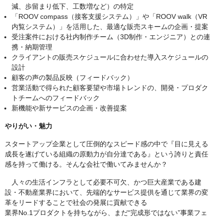
減、歩留まり低下、工数増など）の特定
「ROOV compass（接客支援システム）」や「ROOV walk（VR
内覧システム）」を活用した、最適な販売スキームの企画・提案
受注案件における社内制作チーム（3D制作・エンジニア）との連
携・納期管理
クライアントの販売スケジュールに合わせた導入スケジュールの
設計
顧客の声の製品反映（フィードバック）
営業活動で得られた顧客要望や市場トレンドの、開発・プロダク
トチームへのフィードバック
新機能や新サービスの企画・改善提案
やりがい・魅力
スタートアップ企業として圧倒的なスピード感の中で『目に見える
成長を遂げている組織の原動力が自分達である』という誇りと責任
感を持って働ける。そんな会社で働いてみませんか？
人々の生活インフラとして必要不可欠、かつ巨大産業である建
設・不動産業界において、先端的なサービス提供を通じて業界の変
革をリードすることで社会の発展に貢献できる
業界No.1プロダクトを持ちながら、まだ“完成形ではない”事業フェ