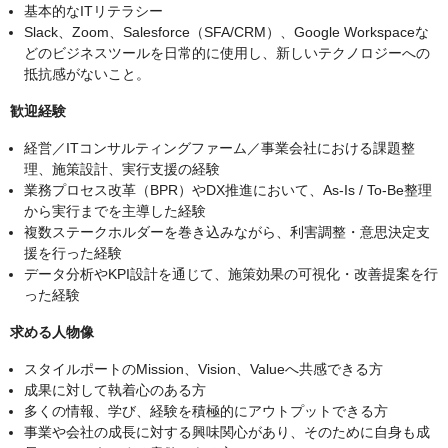
基本的なITリテラシー
Slack、Zoom、Salesforce（SFA/CRM）、Google Workspaceな
どのビジネスツールを日常的に使用し、新しいテクノロジーへの
抵抗感がないこと。
歓迎経験
経営／ITコンサルティングファーム／事業会社における課題整
理、施策設計、実行支援の経験
業務プロセス改革（BPR）やDX推進において、As-Is / To-Be整理
から実行までを主導した経験
複数ステークホルダーを巻き込みながら、利害調整・意思決定支
援を行った経験
データ分析やKPI設計を通じて、施策効果の可視化・改善提案を行
った経験
求める人物像
スタイルポートのMission、Vision、Valueへ共感できる方
成果に対して執着心のある方
多くの情報、学び、経験を積極的にアウトプットできる方
事業や会社の成長に対する興味関心があり、そのために自身も成