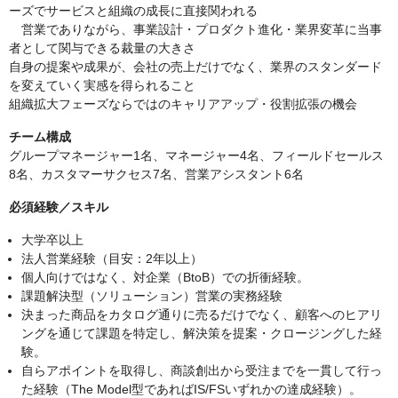
ーズでサービスと組織の成長に直接関われる
営業でありながら、事業設計・プロダクト進化・業界変革に当事
者として関与できる裁量の大きさ
自身の提案や成果が、会社の売上だけでなく、業界のスタンダード
を変えていく実感を得られること
組織拡大フェーズならではのキャリアアップ・役割拡張の機会
チーム構成
グループマネージャー1名、マネージャー4名、フィールドセールス
8名、カスタマーサクセス7名、営業アシスタント6名
必須経験／スキル
大学卒以上
法人営業経験（目安：2年以上）
個人向けではなく、対企業（BtoB）での折衝経験。
課題解決型（ソリューション）営業の実務経験
決まった商品をカタログ通りに売るだけでなく、顧客へのヒアリ
ングを通じて課題を特定し、解決策を提案・クロージングした経
験。
自らアポイントを取得し、商談創出から受注までを一貫して行っ
た経験（The Model型であればIS/FSいずれかの達成経験）。