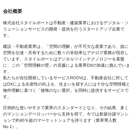
会社概要
株式会社スタイルポートは不動産・建築業界におけるデジタル・ソ
リューションサービスの開発・提供を行うスタートアップ企業で
す。
建設・不動産業界は、「空間の理解」が不可欠な産業であり、故に
空間を伝達・共有するために数々の非効率なアナログ業務が現存し
ています。スタイルポートはデジタルツインテクノロジーを基盤
に、この「空間理解の壁」の克服による業界DXの加速に挑んでいま
す。
私たちが自社開発しているサービスROOVは、不動産会社に対して
はDXによる生産性の向上を、住まいを探す人には十分な空間情報と
物件理解に基づく「後悔のない選択」を同時に提供するサービスで
す。
圧倒的な使いやすさで業界のスタンダードとなり、その結果、多く
のマンションデベロッパーから支持を得て、今では新築分譲マンシ
ョンで約40％超のマーケットシェアを誇ります（業界導入数
No.1）。