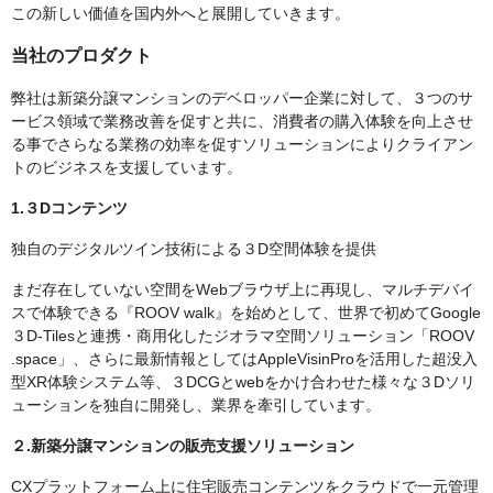
この新しい価値を国内外へと展開していきます。
当社のプロダクト
弊社は新築分譲マンションのデベロッパー企業に対して、３つのサ
ービス領域で業務改善を促すと共に、消費者の購入体験を向上させ
る事でさらなる業務の効率を促すソリューションによりクライアン
トのビジネスを支援しています。
1.３Dコンテンツ
独自のデジタルツイン技術による３D空間体験を提供
まだ存在していない空間をWebブラウザ上に再現し、マルチデバイ
スで体験できる『ROOV walk』を始めとして、世界で初めてGoogle
３D-Tilesと連携・商用化したジオラマ空間ソリューション「ROOV
.space」、さらに最新情報としてはAppleVisinProを活用した超没入
型XR体験システム等、３DCGとwebをかけ合わせた様々な３Dソリ
ューションを独自に開発し、業界を牽引しています。
２.新築分譲マンションの販売支援ソリューション
CXプラットフォーム上に住宅販売コンテンツをクラウドで一元管理