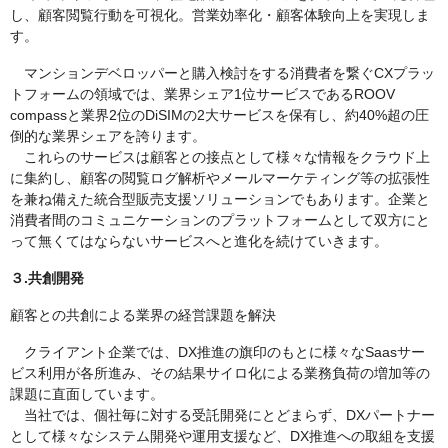
し、顧客閲覧行動を可視化。営業効率化・顧客体験向上を実現しま
す。
マンションデベロッパーと購入検討をする消費者を繋ぐCXプラッ
トフォームの領域では、業界シェア1位サービスであるROOV
compassと業界2位のDiSIMの2大サービスを保有し、約40%超の圧
倒的な業界シェアを誇ります。
これらのサービスは顧客との接点として様々な情報をクラウド上
に集約し、顧客の閲覧ログ解析やメールマーケティング等の拡張性
を兼ね備えた統合型販売支援ソリューションでもあります。企業と
消費者間のコミュニケーションのプラットフォームとして双方にと
って無くてはならないサービスへと進化を続けていきます。
３.共創開発
顧客との共創による業界の経営課題を解決
クライアント企業では、DX推進の旗印のもとに様々なSaasサー
ビス利用が各所進み、その結果サイロ化による業務負荷の増加等の
課題に直面しています。
当社では、個社毎に対する受託開発にとどまらず、DXパートナー
として様々なシステム開発や運用支援など、DX推進への取組を支援