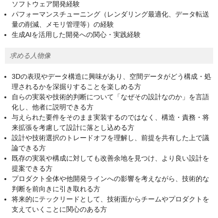
ソフトウェア開発経験
パフォーマンスチューニング（レンダリング最適化、データ転送
量の削減、メモリ管理等）の経験
生成AIを活用した開発への関心・実践経験
求める人物像
3Dの表現やデータ構造に興味があり、空間データがどう構成・処
理されるかを深掘りすることを楽しめる方
自らの実装や技術的判断について「なぜその設計なのか」を言語
化し、他者に説明できる方
与えられた要件をそのまま実装するのではなく、構造・責務・将
来拡張を考慮して設計に落とし込める方
設計や技術選択のトレードオフを理解し、前提を共有した上で議
論できる方
既存の実装や構成に対しても改善余地を見つけ、より良い設計を
提案できる方
プロダクト全体や他開発ラインへの影響を考えながら、技術的な
判断を前向きに引き取れる方
将来的にテックリードとして、技術面からチームやプロダクトを
支えていくことに関心のある方