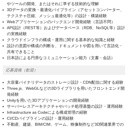
やツールの開発、またはそれに準ずる技術的な理解
3Dデータの変換・最適化パイプライン（アセットコンバーター、
テクスチャ圧縮、メッシュ最適化等）の設計・構築経験
Webアプリケーションのバックエンド開発経験（言語不問）
API設計（REST等）およびデータベース（RDB、NoSQL等）設計
の実務経験
クラウドインフラの構成・運用に関する基本的な知識と経験
設計の意図や構成の判断を、ドキュメントや図を用いて言語化・
共有できること
日本語による円滑なコミュニケーション能力（文書・会話）
応募資格（歓迎）
大容量バイナリデータのストレージ設計・CDN配信に関する経験
Three.js、WebGLなどの3Dライブラリを用いたフロントエンド開
発経験
Unityを用いた3Dアプリケーションの開発経験
サーバーレスアーキテクチャやバッチ処理基盤の設計・運用経験
Infrastructure as Codeによる構成管理の経験
CI/CDパイプラインの設計・運用経験
不動産、建築、BIM/CIM、ゲーム、映像制作など3D関連業界での