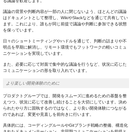
る議論を歓迎します。
議論の背景や判断内容が一部の人に閉じないよう、ほとんどの議論
はドキュメントとして整理し、WikiやSlackなどを通じて共有してい
ます。これにより、誰もが同じ前提で議論や判断に参加できる状態
を保っています。
日々のショートミーティングやハドルを通じて、判断の詰まりや不
明点を早期に解消し、リモート環境でもフットワークの軽いコミュ
ニケーションを実現しています。
また、必要に応じて対面で集中的な議論を行うなど、状況に応じた
コミュニケーションの形を取り入れています。
より楽しい開発体験のために
プロダクトグループでは、開発をスムーズに進めるための基盤を整
えつつ、状況に応じて改善し続けることを大切にしています。決め
られたやり方に固執するのではなく、より良い開発体験につながる
のであれば、変更や見直しを前向きに行います。
具体的には、コーディングルールやGitブランチ戦略の整備、構造化
されたドキュメンテーション、非同期コミュニケーションを前提と