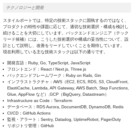
テクノロジーと開発
スタイルポートでは、特定の技術スタックに固執するのではなく、
プロダクトの特性や課題に応じて、適切な技術選択・構成を検討し
続けることを大切にしています。バックエンドエンジニア（テック
リード候補）には、こうした技術選択や構成の妥当性について、設
計として説明し、改善をリードしていくことを期待しています。
現在利用している主な技術スタックは以下の通りです。
開発言語：Ruby, Go, TypeScript, JavaScript
フロントエンド：React / Next.js, Three.js
バックエンドフレームワーク：Ruby on Rails, Gin
インフラストラクチャ：AWS（EC2, ECS, RDS, S3, CloudFront,
ElastiCache, Lambda, API Gateway, AWS Batch, Step Functions,
Glue, AppFlow など）,GCP（BigQuery, Datastream）
Infrastructure as Code：Terraform
データベース：RDS Aurora, DocumentDB, DynamoDB, Redis
CI/CD：GitHub Actions
監視・アラート：Sentry, Datadog, UptimeRobot, PagerDuty
リポジトリ管理：GitHub