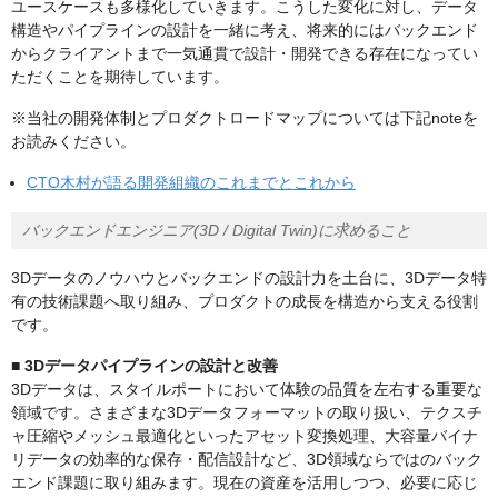
ユースケースも多様化していきます。こうした変化に対し、データ
構造やパイプラインの設計を一緒に考え、将来的にはバックエンド
からクライアントまで一気通貫で設計・開発できる存在になってい
ただくことを期待しています。
※当社の開発体制とプロダクトロードマップについては下記noteを
お読みください。
CTO木村が語る開発組織のこれまでとこれから
バックエンドエンジニア(3D / Digital Twin)に求めること
3Dデータのノウハウとバックエンドの設計力を土台に、3Dデータ特
有の技術課題へ取り組み、プロダクトの成長を構造から支える役割
です。
■ 3Dデータパイプラインの設計と改善
3Dデータは、スタイルポートにおいて体験の品質を左右する重要な
領域です。さまざまな3Dデータフォーマットの取り扱い、テクスチ
ャ圧縮やメッシュ最適化といったアセット変換処理、大容量バイナ
リデータの効率的な保存・配信設計など、3D領域ならではのバック
エンド課題に取り組みます。現在の資産を活用しつつ、必要に応じ