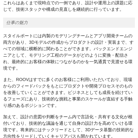
これらはあくまで現時点での一例であり、設計や運用上の課題に応
じて、技術スタックや構成の見直しを継続的に行っています。
仕事の魅力
スタイルポートには内製のモデリングチームとアプリ開発チームの
両方があり、3Dモデルの作成からプロダクトの設計・実装まで、す
べての領域に横断的に関わることができます。バックエンドエンジ
ニアとして、モデリング工程のデータがどのように変換・配信さ
れ、最終的にお客様の体験につながるのかを一気通貫で見渡せる環
境です。
また、ROOVはすでに多くのお客様にご利用いただいており、現場
からのフィードバックをもとにプロダクトや開発プロセスそのもの
を改善していくことができます。ビジネスとしても成長を続けてい
るフェーズにあり、技術的な挑戦と事業のスケールが直結する手触
り感のあるポジションです。
加えて、設計の意図や判断をチーム内で言語化・共有する文化が根
付いており、技術的な議論を通じて自身の設計力を高めていける環
境です。将来的にはテックリードとして、3Dデータ基盤の技術的な
方向性をリードしていくキャリアパスも開かれています。