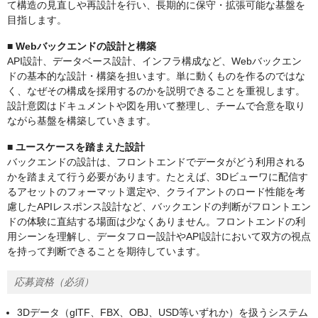
て構造の見直しや再設計を行い、長期的に保守・拡張可能な基盤を
目指します。
■ Webバックエンドの設計と構築
API設計、データベース設計、インフラ構成など、Webバックエン
ドの基本的な設計・構築を担います。単に動くものを作るのではな
く、なぜその構成を採用するのかを説明できることを重視します。
設計意図はドキュメントや図を用いて整理し、チームで合意を取り
ながら基盤を構築していきます。
■ ユースケースを踏まえた設計
バックエンドの設計は、フロントエンドでデータがどう利用される
かを踏まえて行う必要があります。たとえば、3Dビューワに配信す
るアセットのフォーマット選定や、クライアントのロード性能を考
慮したAPIレスポンス設計など、バックエンドの判断がフロントエン
ドの体験に直結する場面は少なくありません。フロントエンドの利
用シーンを理解し、データフロー設計やAPI設計において双方の視点
を持って判断できることを期待しています。
応募資格（必須）
3Dデータ（glTF、FBX、OBJ、USD等いずれか）を扱うシステム