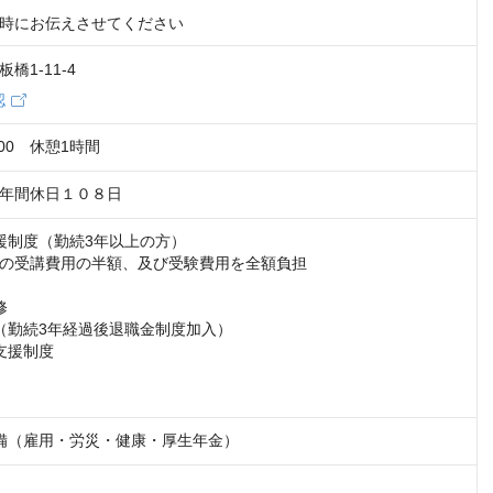
時にお伝えさせてください
橋1-11-4
認
：00　休憩1時間
年間休日１０８日
制度（勤続3年以上の方）  

の受講費用の半額、及び受験費用を全額負担 

 

（勤続3年経過後退職金制度加入） 

援制度  

備（雇用・労災・健康・厚生年金）