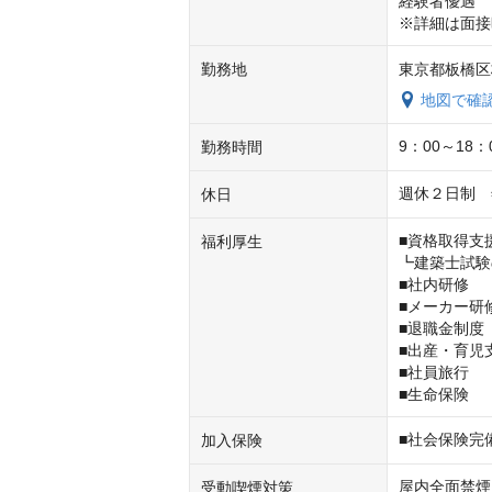
経験者優遇

※詳細は面接
勤務地
東京都板橋区板
地図で確
9：00～18
勤務時間
週休２日制　
休日
■資格取得支援
福利厚生
┗建築士試験
■社内研修  

■メーカー研修 
■退職金制度
■出産・育児支
■社員旅行  

■生命保険
■社会保険完
加入保険
屋内全面禁煙
受動喫煙対策