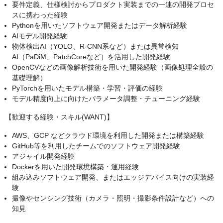
要件定義、仕様検討からプロダクト実装までの一連の開発プロセ
スに携わった経験
Pythonを用いたソフトウェア開発またはデータ解析経験
AIモデル開発経験
物体検出AI（YOLO、R-CNN系など）または異常検知
AI（PaDiM、PatchCoreなど）を活用した開発経験
OpenCVなどの画像解析技術を用いた開発経験（画像処理全般の
基礎理解）
PyTorchを用いたモデル構築・学習・評価の経験
モデル精度向上に向けたパラメータ調整・チューニング経験
【歓迎する経験・スキル(WANT)】
AWS、GCP などクラウド環境を利用した開発または構築経験
GitHub等を利用したチームでのソフトウェア開発経験
アジャイル開発経験
Dockerを用いた開発環境構築・運用経験
組み込みソフトウェア開発、またはエッジデバイス向けの実装経
験
撮像やセンシング技術（カメラ・照明・撮影条件設計など）への
知見