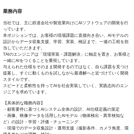
業務内容
当社では、主に鉄道会社や製造業向けにAIソフトウェアの開発を行
っています。
本ポジションでは、お客様の現場課題に直接向き合い、AIモデルの
設計からデータ収集支援、学習、実装、検証まで、一連の工程を担
当していただきます。
TAIのエンジニアは「現場実装・課題解決」に軸足を置き、お客様と
一緒にAIをつくることを重視しています。
与えられた仕様をそのまま開発するのではなく、自ら課題を見つけ
提案し、すぐに動くものを試しながら最適解へと近づけていく開発
スタイルです。
スピードと柔軟性を持ってAIを社会実装していく、実践志向のエン
ジニアを求めています。
【具体的な職務内容】
・顧客要件に基づくAIシステム全体の設計、AI仕様定義の策定
・画像、映像データを活用したAIモデル（物体検出・異常検知な
ど）の設計・学習・評価・チューニング
・現場でのデータ収集設計・運用支援（撮影条件、カメラ角度、環