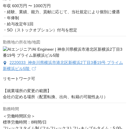
年収
600万円 〜 1000万円
・経験、業績、能力、貢献に応じて、当社規定により個別に優遇

・年俸制

・給与改定年1回

・SO（ストックオプション）付与を想定
勤務地の所在地/地図
2220033 神奈川県横浜市港北区新横浜2丁目3番19号 プライム
新横浜ビル5階
リモートワーク可

【就業場所の変更の範囲】

会社の定める場所（配置転換、出向、転籍の可能性あり）
勤務時間
＜労働時間区分＞ 

標準労働時間：8時間/日

フレックスタイム制 (フルフレックス) フレキシブルタイム：5:00-