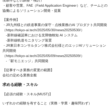
境条件などの調整・検討）
・顧客や営業、FAE（Field Application Engineer）など、チームとの
協働によるソリューション開発・提案
【案件例】
・JR九州様との鉄道事業の保守・点検業務のAI プロダクト共同開発
（https://tokyo-ai.tech/2025/05/30/news20250530/）
‐新幹線確認車における支障物検知 AI システム
‐新幹線軌道モニタリング装置
・JR東日本コンサルタンツ株式会社様とのエッジAIソリューション
共同開発
（https://tokyo-ai.tech/2025/05/09/news20250509/）
‐「駅モニエッジ」共同開発
【従事すべき業務の変更の範囲】
会社の定める業務全般
求める経験・スキル
【必須の経験・スキル(MUST)】
いずれかの経験を有すること（実務・学業・趣味問わず）