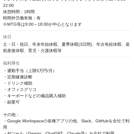
22:00

休憩時間：1時間

時間外労働有無：有

※MTG等は9:00～18:00が中心となります
休日
土・日・祝日、年末年始休暇、夏季休暇(3日間)、年次有給休暇、産
前産後休暇、育児・介護休暇等
福利厚生
・通勤手当（上限5万円/月）

・定期健康診断

・ドリンク補助

・オフィスグリコ

・キーボードなどの備品購入補助

・副業可

その他：

・Google Workspaceの各種アプリの他、Slack、GitHubを全社で利
用

・AIツール（Gemini、ChatGPT、Claude等）を全社で利用
