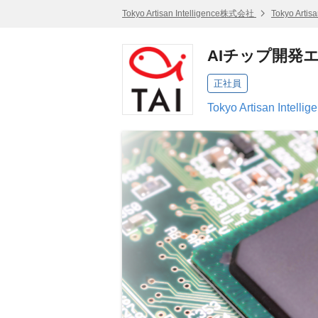
Tokyo Artisan Intelligence株式会社
Tokyo Art
AIチップ開発
正社員
Tokyo Artisan Int