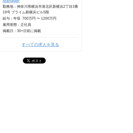
Manager
勤務地：神奈川県横浜市港北区新横浜2丁目3番
19号 プライム新横浜ビル5階
給与：
年収
700万円 〜 1200万円
雇用形態：正社員
掲載日：
30+日
前に掲載
すべての求人を見る