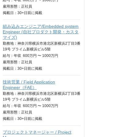
給与：
年収
600万円 〜 1000万円
雇用形態：正社員
掲載日：
30+日
前に掲載
組み込みエンジニア/Embedded system
Engineer (自社プロダクト開発・カスタ
マイズ)
勤務地：神奈川県横浜市港北区新横浜2丁目3番
19号 プライム新横浜ビル5階
給与：
年収
600万円 〜 1000万円
雇用形態：正社員
掲載日：
30+日
前に掲載
技術営業 / Field Application
Engineer（FAE）
勤務地：神奈川県横浜市港北区新横浜2丁目3番
19号 プライム新横浜ビル5階
給与：
年収
600万円 〜 1000万円
雇用形態：正社員
掲載日：
30+日
前に掲載
プロジェクトマネージャー / Project