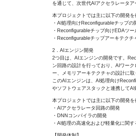
を通じて、次世代AIアクセラレータ
本プロジェクトでは主に以下の開発を
・AI処理向けReconfigurableチッ
・Reconfigurableチップ向けEDA
・Reconfigurableチップアーキテ
2．AIエンジン開発
2つ目は、AIエンジンの開発です。Reco
ン回路の設計を行っており、AIワー
ー、メモリアーキテクチャの設計に取
このAIエンジンは、AI処理向けRecon
やソフトウェアスタックと連携してA
本プロジェクトでは主に以下の開発を
・AIアクセラレータ回路の開発
・DNNコンパイラの開発
・AI処理の高速化および軽量化に関す
【開発体制】