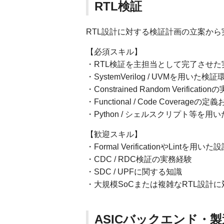
RTL検証
RTL設計に対する検証計画の立案か
【必須スキル】
・RTL検証を主担当として完了させた
・SystemVerilog / UVMを用いた
・Constrained Random Verificati
・Functional / Code Coverage
・Python / シェルスクリプト等を
【歓迎スキル】
・Formal VerificationやLintを用
・CDC / RDC検証の実務経験
・SDC / UPFに関する知識
・大規模SoCまたは複雑なRTL設計
ASICバックエンド・