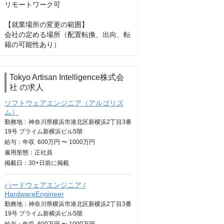
リモートワーク可

【就業場所の変更の範囲】

会社の定める場所（配置転換、出向、転
籍の可能性あり）
Tokyo Artisan Intelligence株式会
社 の求人
ソフトウェアエンジニア（アルゴリズ
ム）
勤務地：神奈川県横浜市港北区新横浜2丁目3番
19号 プライム新横浜ビル5階
給与：
年収
600万円 〜 1000万円
雇用形態：正社員
掲載日：
30+日
前に掲載
ハードウェアエンジニア /
HardwareEngineer
勤務地：神奈川県横浜市港北区新横浜2丁目3番
19号 プライム新横浜ビル5階