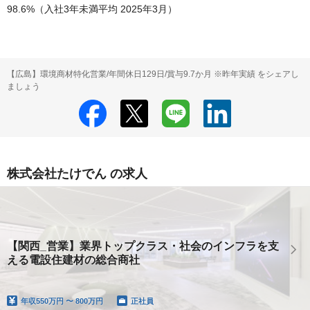
98.6%（入社3年未満平均 2025年3月）
【広島】環境商材特化営業/年間休日129日/賞与9.7か月 ※昨年実績 をシェアし
ましょう
株式会社たけでん の求人
【関西_営業】業界トップクラス・社会のインフラを支
える電設住建材の総合商社
年収
550万円 〜 800万円
正社員