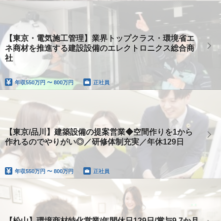
【東京・電気施工管理】業界トップクラス・環境省エ
ネ商材を推進する建設設備のエレクトロニクス総合商
社
年収
550万円 〜 800万円
正社員
【東京/品川】建築設備の提案営業◆空間作りを1から
作れるのでやりがい◎／研修体制充実／年休129日
年収
550万円 〜 800万円
正社員
【松山】環境商材特化営業/年間休日129日/賞与9.7か月