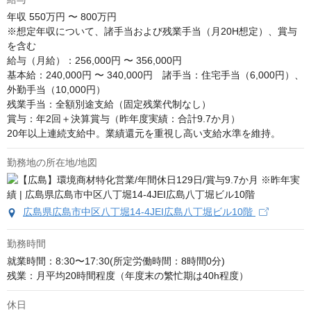
年収
550万円 〜 800万円
※想定年収について、諸手当および残業手当（月20H想定）、賞与
を含む　 

給与（月給）：256,000円 〜 356,000円　

基本給：240,000円 〜 340,000円　諸手当：住宅手当（6,000円）、
外勤手当（10,000円）

残業手当：全額別途支給（固定残業代制なし）　

賞与：年2回＋決算賞与（昨年度実績：合計9.7か月）

20年以上連続支給中。業績還元を重視し高い支給水準を維持。
勤務地の所在地/地図
広島県広島市中区八丁堀14-4JEI広島八丁堀ビル10階
勤務時間
就業時間：8:30〜17:30(所定労働時間：8時間0分)

残業：月平均20時間程度（年度末の繁忙期は40h程度）
休日