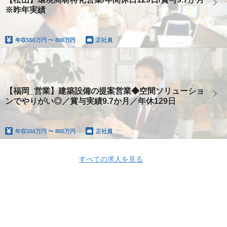
※昨年実績
年収
550万円 〜 800万円
正社員
【福岡_営業】建築設備の提案営業◆空間ソリューショ
ンでやりがい◎／賞与実績9.7か月／年休129日
年収
550万円 〜 800万円
正社員
すべての求人を見る