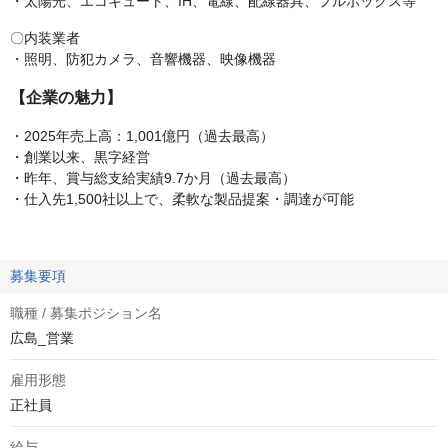
・太陽光、エコキュート、IH、電線、配線器具、プルボックス等
〇内装業者
・照明、防犯カメラ、音響機器、映像機器
【企業の魅力】
・2025年売上高：1,001億円（過去最高）
・創業以来、黒字経営
・昨年、賞与総支給実績9.7か月（過去最高）
・仕入先1,500社以上で、柔軟な製品提案・調達が可能
募集要項
職種 / 募集ポジション名
広島_営業
雇用形態
正社員
給与