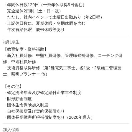
・年間休日数129日（一斉年休取得5日含む）

　完全週休2日制（土・日・祝）

　ただし、社内イベントで土曜日出勤あり（年2日程）

・上記休日数に、夏期休暇・冬期休暇を含む

　年次有給休暇、慶弔休暇等あり
福利厚生
【教育制度・資格補助】

・新入社員研修、中堅社員研修、管理職候補研修、コーチング研
修、中途社員研修

・技術資格取得研修（第2種電気工事士、各1級・2級施工管理技
士、照明プランナー 他）

【その他】

・確定拠出年金及び確定給付企業年金制度

・財形貯金制度

・団体生命保険加入制度

・自社保養所及び契約保養所あり

・団体長期障害所得補償制度あり（2020年導入）
加入保険