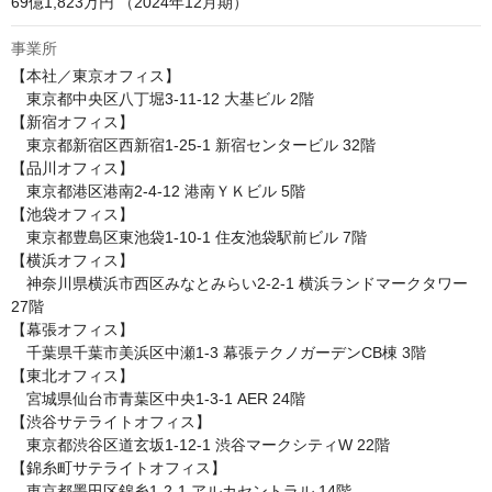
69億1,823万円 （2024年12月期）
事業所
【本社／東京オフィス】

　東京都中央区八丁堀3‑11‑12 大基ビル 2階

【新宿オフィス】

　東京都新宿区西新宿1-25-1 新宿センタービル 32階

【品川オフィス】

　東京都港区港南2-4-12 港南ＹＫビル 5階

【池袋オフィス】

　東京都豊島区東池袋1-10-1 住友池袋駅前ビル 7階

【横浜オフィス】

　神奈川県横浜市西区みなとみらい2-2-1 横浜ランドマークタワー 
27階

【幕張オフィス】

　千葉県千葉市美浜区中瀬1-3 幕張テクノガーデンCB棟 3階

【東北オフィス】

　宮城県仙台市青葉区中央1-3-1 AER 24階

【渋谷サテライトオフィス】

　東京都渋谷区道玄坂1‑12‑1 渋谷マークシティW 22階

【錦糸町サテライトオフィス】

　東京都墨田区錦糸1‑2‑1 アルカセントラル 14階
