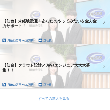
【仙台】未経験歓迎！あなたのやってみたいを全力全
力サポート！
月給
22万円 〜 25万円
正社員
【仙台】クラウド設計／Javaエンジニア大大大募
集！！
月給
23万円 〜 30万円
正社員
すべての求人を見る