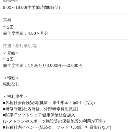
9:00～18:00(実労働時間8時間)
賞与
年2回

前年度実績：4.50ヶ月分
待遇・福利厚生 等
＜昇給＞

年1回

前年度実績：1月あたり3,000円～50,000円

＜転勤＞

転勤なし

＜福利厚生＞

■各種社会保険完備(健康・厚生年金・雇用・労災)

■研修制度(社内研修、外部研修費用負担)

■関東ITソフトウェア健康保険組合加入

(レストランやスポーツ施設等の保養施設の利用が可能)

■各種社内イベント(親睦会、フットサル部、社員旅行など)
