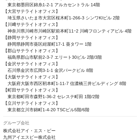
　東京都墨田区錦糸1‑2‑1 アルカセントラル 14階

【大宮サテライトオフィス】

　埼玉県さいたま市大宮区桜木町1-266-3 シンワKIビル 2階

【川﨑サテライトオフィス】

　神奈川県川崎市川崎区駅前本町11ｰ2 川崎フロンティアビル 4階

【静岡サテライトオフィス】

　静岡県静岡市葵区紺屋町17-1 葵タワー 1階

【郡山サテライトオフィス】

　福島県郡山市駅前2-3-7 エリート30ビル 2階/3階

【金沢サテライトオフィス】

　石川県金沢市広岡3-1-1 金沢パークビル 8階

【大阪サテライトオフィス】

　大阪府大阪市西区靭本町1-11-7 信濃橋三井ビルディング 8階

【町田サテライトオフィス】

　東京都町田市森野1-36-2 セレステ町田 1階/2階

【立川サテライトオフィス】

　東京都立川市錦町1-4-20 TSCビル5階/6階
グループ会社
株式会社アイ・エス・ビー

九州アイエスビー株式会社
