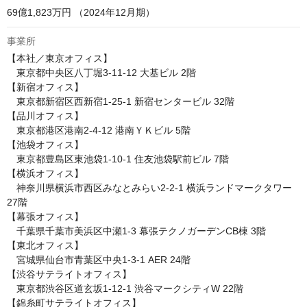
69億1,823万円 （2024年12月期）
事業所
【本社／東京オフィス】

　東京都中央区八丁堀3‑11‑12 大基ビル 2階

【新宿オフィス】

　東京都新宿区西新宿1-25-1 新宿センタービル 32階

【品川オフィス】

　東京都港区港南2-4-12 港南ＹＫビル 5階

【池袋オフィス】

　東京都豊島区東池袋1-10-1 住友池袋駅前ビル 7階

【横浜オフィス】

　神奈川県横浜市西区みなとみらい2-2-1 横浜ランドマークタワー 
27階

【幕張オフィス】

　千葉県千葉市美浜区中瀬1-3 幕張テクノガーデンCB棟 3階

【東北オフィス】

　宮城県仙台市青葉区中央1-3-1 AER 24階

【渋谷サテライトオフィス】

　東京都渋谷区道玄坂1‑12‑1 渋谷マークシティW 22階

【錦糸町サテライトオフィス】
