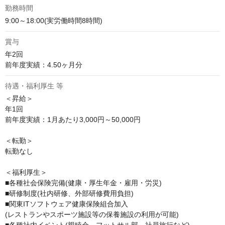
勤務時間
9:00～18:00(実労働時間8時間)
賞与
年2回

前年度実績：4.50ヶ月分
待遇・福利厚生 等
＜昇給＞

年1回

前年度実績：1月あたり3,000円～50,000円

＜転勤＞

転勤なし

＜福利厚生＞

■各種社会保険完備(健康・厚生年金・雇用・労災)

■研修制度(社内研修、外部研修費用負担)

■関東ITソフトウェア健康保険組合加入

(レストランやスポーツ施設等の保養施設の利用が可能)

■各種社内イベント(親睦会、フットサル部、社員旅行など)
