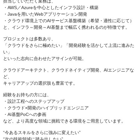
担当していただく業務は、
・AWS／Azureを中心としたインフラ設計・構築
・Javaを用いたWebアプリケーション開発
・クラウド環境上でのAIサービス基盤構築（希望・適性に応じて）
と、インフラ～開発～AI基盤まで幅広く携われるのが特徴です。
プロジェクトは多数あり、
「クラウドをさらに極めたい」「開発経験を活かして上流に進みた
い」
といった志向に合わせたアサインが可能。
クラウドアーキテクト、クラウドネイティブ開発、AIエンジニアな
ど、
キャリアアップの選択肢も豊富です。
経験をお持ちの方には、
・設計工程へのステップアップ
・クラウド×開発のハイブリッドエンジニア
・AI基盤PoCへの参画
など、より高度な領域に挑戦できる環境をご用意しています。
“今あるスキルをさらに強みに変えたい”
“次の技術領域に踏み出したい”