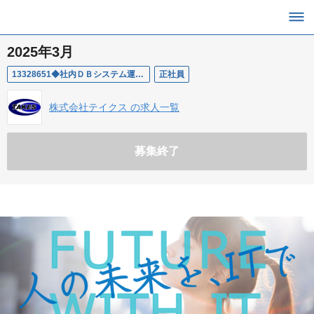
2025年3月
13328651◆社内ＤＢシステム運用保守【ＳＱＬ】
正社員
株式会社テイクス の求人一覧
募集終了