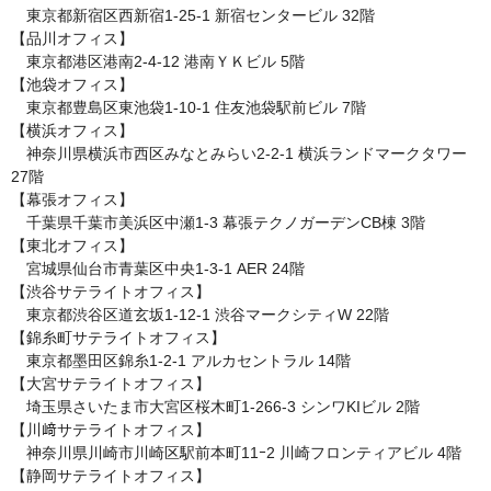
　東京都新宿区西新宿1-25-1 新宿センタービル 32階

【品川オフィス】

　東京都港区港南2-4-12 港南ＹＫビル 5階

【池袋オフィス】

　東京都豊島区東池袋1-10-1 住友池袋駅前ビル 7階

【横浜オフィス】

　神奈川県横浜市西区みなとみらい2-2-1 横浜ランドマークタワー 
27階

【幕張オフィス】

　千葉県千葉市美浜区中瀬1-3 幕張テクノガーデンCB棟 3階

【東北オフィス】

　宮城県仙台市青葉区中央1-3-1 AER 24階

【渋谷サテライトオフィス】

　東京都渋谷区道玄坂1‑12‑1 渋谷マークシティW 22階

【錦糸町サテライトオフィス】

　東京都墨田区錦糸1‑2‑1 アルカセントラル 14階

【大宮サテライトオフィス】

　埼玉県さいたま市大宮区桜木町1-266-3 シンワKIビル 2階

【川﨑サテライトオフィス】

　神奈川県川崎市川崎区駅前本町11ｰ2 川崎フロンティアビル 4階

【静岡サテライトオフィス】
