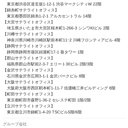
　東京都渋谷区道玄坂1‑12‑1 渋谷マークシティW 22階

【錦糸町サテライトオフィス】

　東京都墨田区錦糸1‑2‑1 アルカセントラル 14階

【大宮サテライトオフィス】

　埼玉県さいたま市大宮区桜木町1-266-3 シンワKIビル 2階

【川﨑サテライトオフィス】

　神奈川県川崎市川崎区駅前本町11ｰ2 川崎フロンティアビル 4階

【静岡サテライトオフィス】

　静岡県静岡市葵区紺屋町17-1 葵タワー 1階

【郡山サテライトオフィス】

　福島県郡山市駅前2-3-7 エリート30ビル 2階/3階

【金沢サテライトオフィス】

　石川県金沢市広岡3-1-1 金沢パークビル 8階

【大阪サテライトオフィス】

　大阪府大阪市西区靭本町1-11-7 信濃橋三井ビルディング 8階

【町田サテライトオフィス】

　東京都町田市森野1-36-2 セレステ町田 1階/2階

【立川サテライトオフィス】

　東京都立川市錦町1-4-20 TSCビル5階/6階
グループ会社