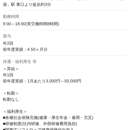
袋」駅 東口より徒歩約3分
勤務時間
9:00～18:00(実労働時間8時間)
賞与
年2回

前年度実績：4.50ヶ月分
待遇・福利厚生 等
＜昇給＞

年1回

前年度実績：1月あたり3,000円～50,000円

＜転勤＞

転勤なし

＜福利厚生＞

■各種社会保険完備(健康・厚生年金・雇用・労災)

■研修制度(社内研修、外部研修費用負担)

■関東ITソフトウェア健康保険組合加入
