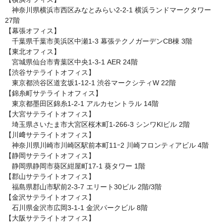
　神奈川県横浜市西区みなとみらい2-2-1 横浜ランドマークタワー 
27階

【幕張オフィス】

　千葉県千葉市美浜区中瀬1-3 幕張テクノガーデンCB棟 3階

【東北オフィス】

　宮城県仙台市青葉区中央1-3-1 AER 24階

【渋谷サテライトオフィス】

　東京都渋谷区道玄坂1‑12‑1 渋谷マークシティW 22階

【錦糸町サテライトオフィス】

　東京都墨田区錦糸1‑2‑1 アルカセントラル 14階

【大宮サテライトオフィス】

　埼玉県さいたま市大宮区桜木町1-266-3 シンワKIビル 2階

【川﨑サテライトオフィス】

　神奈川県川崎市川崎区駅前本町11ｰ2 川崎フロンティアビル 4階

【静岡サテライトオフィス】

　静岡県静岡市葵区紺屋町17-1 葵タワー 1階

【郡山サテライトオフィス】

　福島県郡山市駅前2-3-7 エリート30ビル 2階/3階

【金沢サテライトオフィス】

　石川県金沢市広岡3-1-1 金沢パークビル 8階

【大阪サテライトオフィス】
