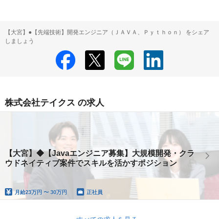
【大宮】●【先端技術】開発エンジニア（ＪＡＶＡ、Ｐｙｔｈｏｎ） をシェア
しましょう
株式会社テイクス の求人
【大宮】◆【Javaエンジニア募集】大規模開発・クラ
ウドネイティブ案件でスキルを活かすポジション
月給
23万円 〜 30万円
正社員