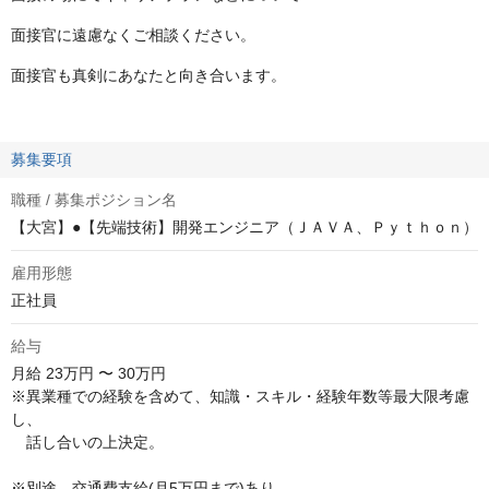
面接官に遠慮なくご相談ください。
面接官も真剣にあなたと向き合います。
募集要項
職種 / 募集ポジション名
【大宮】●【先端技術】開発エンジニア（ＪＡＶＡ、Ｐｙｔｈｏｎ）
雇用形態
正社員
給与
月給
23万円 〜 30万円
※異業種での経験を含めて、知識・スキル・経験年数等最大限考慮
し、

　話し合いの上決定。

※別途、交通費支給(月5万円まで)あり