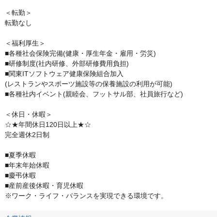
＜転勤＞

転勤なし

＜福利厚生＞

■各種社会保険完備(健康・厚生年金・雇用・労災)

■研修制度(社内研修、外部研修費用負担)

■関東ITソフトウェア健康保険組合加入

(レストランやスポーツ施設等の保養施設の利用が可能)

■各種社内イベント(親睦会、フットサル部、社員旅行など)

＜休日・休暇＞

☆★年間休日120日以上★☆

完全週休2日制

■夏季休暇

■年末年始休暇

■慶弔休暇

■産前産後休暇・育児休暇

※ワーク・ライフ・バランスを実現できる環境です。