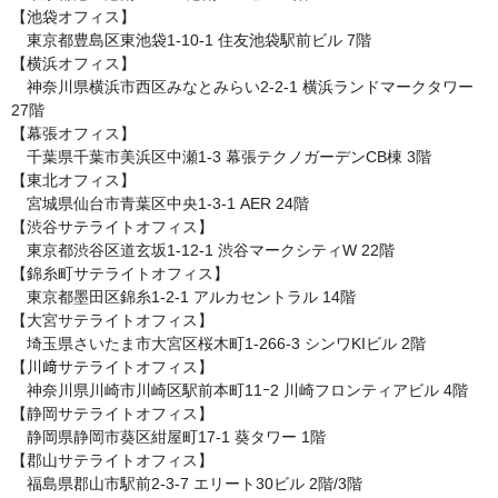
【池袋オフィス】

　東京都豊島区東池袋1-10-1 住友池袋駅前ビル 7階

【横浜オフィス】

　神奈川県横浜市西区みなとみらい2-2-1 横浜ランドマークタワー 
27階

【幕張オフィス】

　千葉県千葉市美浜区中瀬1-3 幕張テクノガーデンCB棟 3階

【東北オフィス】

　宮城県仙台市青葉区中央1-3-1 AER 24階

【渋谷サテライトオフィス】

　東京都渋谷区道玄坂1‑12‑1 渋谷マークシティW 22階

【錦糸町サテライトオフィス】

　東京都墨田区錦糸1‑2‑1 アルカセントラル 14階

【大宮サテライトオフィス】

　埼玉県さいたま市大宮区桜木町1-266-3 シンワKIビル 2階

【川﨑サテライトオフィス】

　神奈川県川崎市川崎区駅前本町11ｰ2 川崎フロンティアビル 4階

【静岡サテライトオフィス】

　静岡県静岡市葵区紺屋町17-1 葵タワー 1階

【郡山サテライトオフィス】

　福島県郡山市駅前2-3-7 エリート30ビル 2階/3階
