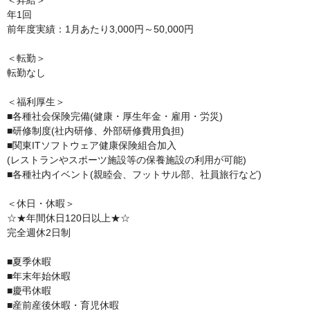
年1回

前年度実績：1月あたり3,000円～50,000円

＜転勤＞

転勤なし

＜福利厚生＞

■各種社会保険完備(健康・厚生年金・雇用・労災)

■研修制度(社内研修、外部研修費用負担)

■関東ITソフトウェア健康保険組合加入

(レストランやスポーツ施設等の保養施設の利用が可能)

■各種社内イベント(親睦会、フットサル部、社員旅行など)

＜休日・休暇＞

☆★年間休日120日以上★☆

完全週休2日制

■夏季休暇

■年末年始休暇

■慶弔休暇

■産前産後休暇・育児休暇
