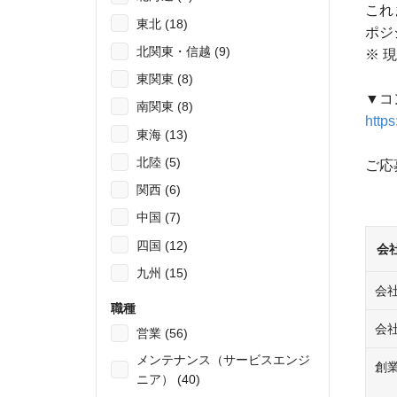
これ
東北 (18)
ポジ
北関東・信越 (9)
※ 
東関東 (8)
▼コ
南関東 (8)
http
東海 (13)
北陸 (5)
ご応
関西 (6)
中国 (7)
四国 (12)
会
九州 (15)
会
職種
会
営業 (56)
メンテナンス（サービスエンジ
創
ニア） (40)