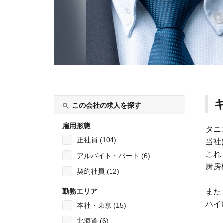
この会社の求人を探す
雇用形態
タニ
正社員 (104)
当社
これ
アルバイト・パート (6)
厨房
契約社員 (12)
勤務エリア
また
ハイ
本社・東京 (15)
北海道 (6)