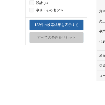
設計 (6)
事務・その他 (20)
資
売
122
件の検索結果を表示する
事
すべての条件をリセット
代
所
従
コ