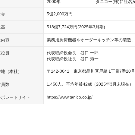
5億2,000万円
本金
518億7,724万円(2025年3月期)
上高
業務用厨房機器やオーダーキッチン等の製造
業内容
代表取締役会長　谷口 一郎

表役員
代表取締役社長　谷口 秀一
〒142-0041　東京都品川区戸越 1丁目7番2
在地（本社）
1,450人、平均年齢42歳（2025年3月末現在）
業員数
https://www.tanico.co.jp/
ーポレートサイト