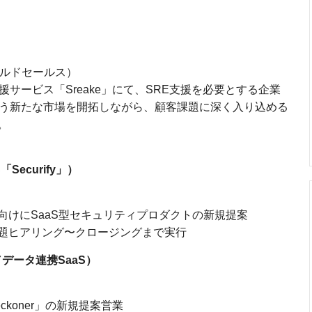
ールドセールス）
サービス「Sreake」にて、SRE支援を必要とする企業
いう新たな市場を開拓しながら、顧客課題に深く入り込める
。
「Securify」）
向けにSaaS型セキュリティプロダクトの新規提案
題ヒアリング〜クロージングまで実行
L／データ連携SaaS）
koner」の新規提案営業