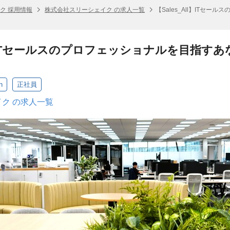
ク 採用情報
株式会社スリーシェイク の求人一覧
【Sales_All】ITセ
ll】ITセールスのプロフェッショナルを目指す
n
正社員
ク の求人一覧