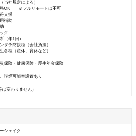
（当社規定による）

務OK　　※フルリモートは不可

得支援

用補助

助

ック

断（年1回）

ンザ予防接種（会社負担）

生各種（産休、育休など）
災保険・健康保険・厚生年金保険
、喫煙可能室設置あり
等は変わりません）
ーシェイク