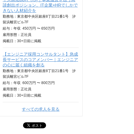
談創出ポジション。IT企業×HRでしかで
きない人材紹介を
勤務地：東京都中央区銀座8丁目21番1号 汐
留浜離宮ビル7F
給与：
年収
450万円 〜 650万円
雇用形態：正社員
掲載日：
30+日
前に掲載
【エンジニア採用コンサルタント】急成
長サービスのコアメンバー｜エンジニア
の心に届く組織を創る
勤務地：東京都中央区銀座8丁目21番1号 汐
留浜離宮ビル7F
給与：
年収
600万円 〜 800万円
雇用形態：正社員
掲載日：
30+日
前に掲載
すべての求人を見る