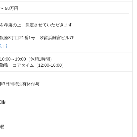
〜 58万円
を考慮の上、決定させていただきます
銀座8丁目21番1号 汐留浜離宮ビル7F
認
:00～19:00（休憩1時間）

務　コアタイム（12:00-16:00）
季3日間特別有休付与

制

暇