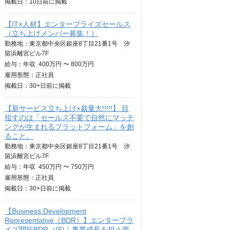
掲載日：
10日
前に掲載
【IT×人材】エンタープライズセールス
（立ち上げメンバー募集！）
勤務地：東京都中央区銀座8丁目21番1号 汐
留浜離宮ビル7F
給与：
年収
400万円 〜 800万円
雇用形態：正社員
掲載日：
30+日
前に掲載
【新サービス立ち上げ×裁量大!!!!!】 目
指すのは「セールス不要で自然にマッチ
ングが生まれるプラットフォーム」を創
ること。
勤務地：東京都中央区銀座8丁目21番1号 汐
留浜離宮ビル7F
給与：
年収
450万円 〜 750万円
雇用形態：正社員
掲載日：
30+日
前に掲載
【Business Development
Representative（BDR）】エンタープラ
イズ開拓BDR（IS)｜事業成長を担う商