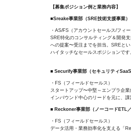
【募集ポジション例と業務内容】
■Sreake事業部（SRE技術支援事業）
・AS/FS（アカウントセールス/フィ
SRE特化のコンサルティング＆開発支援
への提案〜受注までを担当。SREと
ハイタッチなセールスポジションです
■ Securify事業部（セキュリティSaaS
・FS（フィールドセールス）
スタートアップ〜中堅～エンプラ企業
インバウンド中心のリードを元に、課
■ Reckoner事業部（ノーコードET
・FS（フィールドセールス）
データ活用・業務効率化を支える「Rec