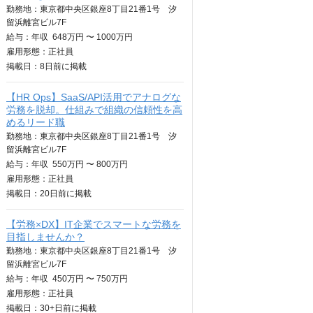
勤務地：東京都中央区銀座8丁目21番1号 汐
留浜離宮ビル7F
給与：
年収
648万円 〜 1000万円
雇用形態：正社員
掲載日：
8日
前に掲載
【HR Ops】SaaS/API活用でアナログな
労務を脱却。仕組みで組織の信頼性を高
めるリード職
勤務地：東京都中央区銀座8丁目21番1号 汐
留浜離宮ビル7F
給与：
年収
550万円 〜 800万円
雇用形態：正社員
掲載日：
20日
前に掲載
【労務×DX】IT企業でスマートな労務を
目指しませんか？
勤務地：東京都中央区銀座8丁目21番1号 汐
留浜離宮ビル7F
給与：
年収
450万円 〜 750万円
雇用形態：正社員
掲載日：
30+日
前に掲載