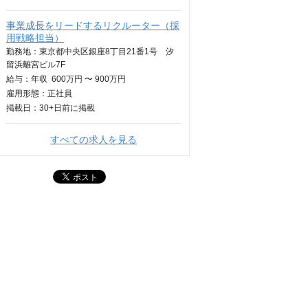
事業成長をリードするリクルーター（採
用戦略担当）
勤務地：東京都中央区銀座8丁目21番1号 汐
留浜離宮ビル7F
給与：
年収
600万円 〜 900万円
雇用形態：正社員
掲載日：
30+日
前に掲載
すべての求人を見る