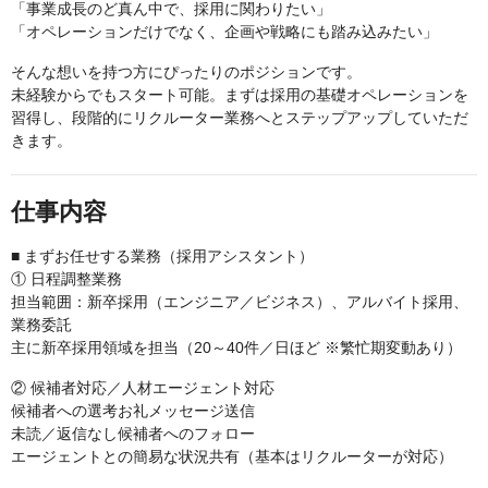
「事業成長のど真ん中で、採用に関わりたい」
「オペレーションだけでなく、企画や戦略にも踏み込みたい」
そんな想いを持つ方にぴったりのポジションです。
未経験からでもスタート可能。まずは採用の基礎オペレーションを
習得し、段階的にリクルーター業務へとステップアップしていただ
きます。
仕事内容
■ まずお任せする業務（採用アシスタント）
① 日程調整業務
担当範囲：新卒採用（エンジニア／ビジネス）、アルバイト採用、
業務委託
主に新卒採用領域を担当（20～40件／日ほど ※繁忙期変動あり）
② 候補者対応／人材エージェント対応
候補者への選考お礼メッセージ送信
未読／返信なし候補者へのフォロー
エージェントとの簡易な状況共有（基本はリクルーターが対応）