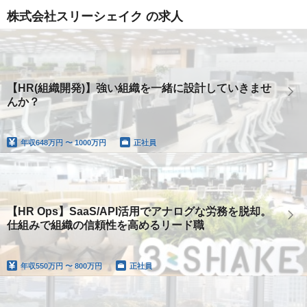
株式会社スリーシェイク の求人
【HR(組織開発)】強い組織を一緒に設計していきませ
んか？
年収
648万円 〜 1000万円
正社員
【HR Ops】SaaS/API活用でアナログな労務を脱却。
仕組みで組織の信頼性を高めるリード職
年収
550万円 〜 800万円
正社員