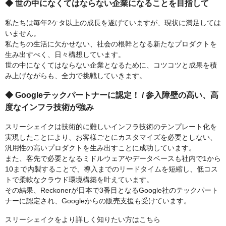
◆ 世の中になくてはならない企業になることを目指して
私たちは毎年2ケタ以上の成長を遂げていますが、現状に満足しては
いません。
私たちの生活に欠かせない、社会の根幹となる新たなプロダクトを
生み出すべく、日々構想しています。
世の中になくてはならない企業となるために、コツコツと成果を積
み上げながらも、全力で挑戦していきます。
◆ Googleテックパートナーに認定！ / 参入障壁の高い、高
度なインフラ技術が強み
スリーシェイクは技術的に難しいインフラ技術のテンプレート化を
実現したことにより、お客様ごとにカスタマイズを必要としない、
汎用性の高いプロダクトを生み出すことに成功しています。
また、客先で必要となるミドルウェアやデータベースも社内で1から
10まで内製することで、導入までのリードタイムを短縮し、低コス
トで柔軟なクラウド環境構築を叶えています。
その結果、Reckonerが日本で3番目となるGoogle社のテックパート
ナーに認定され、Googleからの販売支援も受けています。
スリーシェイクをより詳しく知りたい方はこちら