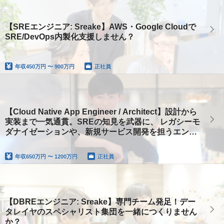
【SREエンジニア: Sreake】AWS・Google Cloudで
SRE/DevOps内製化支援しません？
年収
450万円 〜 900万円
正社員
【Cloud Native App Engineer / Architect】設計から
実装まで一気通貫。SREの知見を武器に、 レガシーモ
ダナイゼーションや、新規サービス開発を担うエンジ
ニア募集
年収
650万円 〜 1200万円
正社員
【DBREエンジニア: Sreake】専門チーム発足！デー
タレイヤのスペシャリスト集団を一緒につくりません
か？