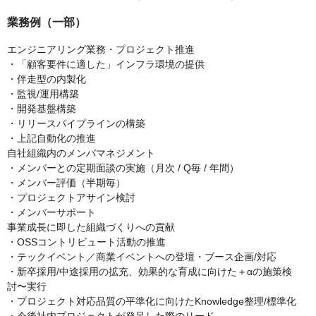
業務例（一部）
エンジニアリング業務・プロジェクト推進
・「顧客要件に適した」インフラ環境の提供
・伴走型の内製化
・監視/運用構築
・開発基盤構築
・リリースパイプラインの構築
・上記自動化の推進
自社組織内のメンバマネジメント
・メンバーとの定期面談の実施（月次 / Q毎 / 年間）
・メンバー評価（半期毎）
・プロジェクトアサイン検討
・メンバーサポート
事業成長に即した組織づくりへの貢献
・OSSコントリビュート活動の推進
・テックイベント／商業イベントへの登壇・ブース企画/対応
・新卒採用/中途採用の拡充、効果的な育成に向けた＋αの施策検
討〜実行
・プロジェクト対応品質の平準化に向けたKnowledge整理/標準化