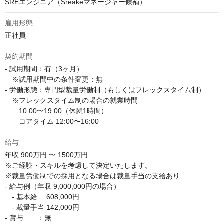
SREエンジニア（Sreakeマネージャー候補）
雇用形態
正社員
契約期間
- 試用期間：有（3ヶ月）

　※試用期間中の条件変更：無

- 労働形態：専門型裁量労働制（もしくはフレックスタイム制）

　※フレックスタイム制の場合の就業時間

　　10:00〜19:00（休憩1時間）

　　コアタイム 12:00〜16:00
給与
年収
900万円 〜 1500万円
※ご経験・スキルを考慮して決定いたします。

※裁量労働制での採用となる場合は裁量手当の支給あり

- 給与例（年収 9,000,000円の場合）

　- 基本給　 608,000円

　- 裁量手当 142,000円

- 賞与　　：無
