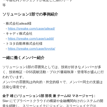
・今後社内プロジェクトが発足した際のリード
等
ソリューション1部での事例紹介
・株式会社ailead様
-
https://sreake.com/case/ailead/
・キャディ株式会社
-
https://sreake.com/case/caddi/
・トヨタ自動車株式会社様
-
https://sreake.com/case/toyota/
一緒に働くメンバー紹介
ソリューション1部の雰囲気としては、技術が好きなメンバーが多
く、技術検証・OSS貢献活動・ブログ/書籍執筆・登壇等が盛んに行
われています。
メンバーの雰囲気は内向的・外交的様々で、メンバー同士の支援は
活発な環境です。
金子 雄 (ソリューション1部 部長 兼 チーム02 マネージャー) :
SIer にてプラベートクラウドの構築や金融機関向けのシステムの開
発を経験し、スリーシェイクにジョイン。スリーシェイクでは、