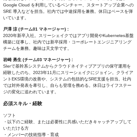
Google Cloud を利用しているベンチャー、スタートアップ企業への
SRE 導入などを担当。社内では中途採用を兼務。休日はベースを弾
いています。
戸澤 涼 (チーム01 マネージャー) :
2020年新卒入社。スリーシェイクではアプリ開発やKubernetes基盤
構築に従事し、社内では新卒採用・コーポレートエンジニアリング
チームを兼務。趣味は天文学です。
岩崎 勇生 (チーム03 マネージャー) :
SIerで基幹系システムからクラウドネイティブアプリの保守運用を
経験したのち、2023年11月にスリーシェイクにジョイン。クライア
ントEKS環境の改善や、システムの包括的なSRE支援を担当。社内
では対外発表を牽引し、自らも登壇を務める。休日はライフステー
ジの変化に追われています。
必須スキル・経験
ソフト
・以下のご経験、または必要性に共感いただきキャッチアップして
いただける方
・メンバーの技術指導・育成