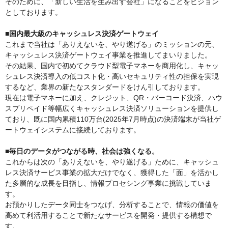
そのために、「新しい生活を生み出す会社」になることをビジョン
としております。
■国内最大級のキャッシュレス決済ゲートウェイ
これまで当社は「ありえないを、やり遂げる」のミッションの元、
キャッシュレス決済ゲートウェイ事業を推進してまいりました。
その結果、国内で初めてクラウド型電子マネーを商用化し、キャッ
シュレス決済導入の低コスト化・高いセキュリティ性の担保を実現
するなど、業界の新たなスタンダードをけん引しております。
現在は電子マネーに加え、クレジット、QR・バーコード決済、ハウ
スプリペイド等幅広くキャッシュレス決済ソリューションを提供し
ており、既に国内累積110万台(2025年7月時点)の決済端末が当社ゲ
ートウェイシステムに接続しております。
■毎日のデータがつながる時、社会は強くなる。
これからは次の「ありえないを、やり遂げる」ために、キャッシュ
レス決済サービス事業の拡大だけでなく、獲得した「面」を活かし
た多層的な成長を目指し、情報プロセシング事業に挑戦していま
す。
お預かりしたデータ同士をつなげ、分析することで、情報の価値を
高めて利活用することで新たなサービスを開発・提供する構想で
す。