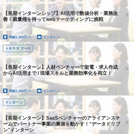
【長期インターンシップ】AI活用で数値分析・業務改
善！裁量権を持ってwebマーケティングに挑戦
時給
1,300円 〜
インターン
トキスタ マーケ
【長期インターン】人材ベンチャーで架電・求人作成
からAI活用まで / 現場スキルと業務効率化を両立！
時給
1,300円 〜
インターン
インターン
【長期インターン】SaaSベンチャーのアライアンスチ
ームでパートナー事業の裏側を動かす！“データドリブ
ン”インターン