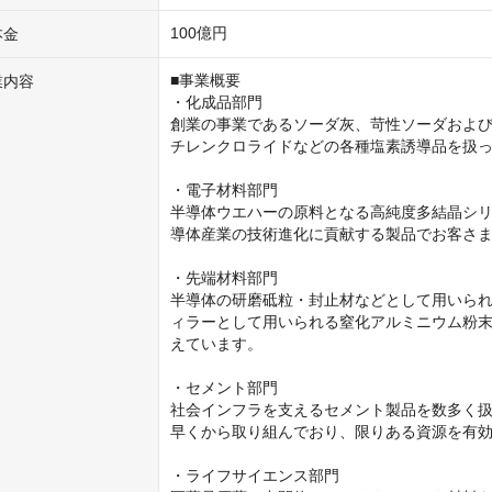
100億円
本金
■事業概要

業内容
・化成品部門

創業の事業であるソーダ灰、苛性ソーダおよ
チレンクロライドなどの各種塩素誘導品を扱っ
・電子材料部門

半導体ウエハーの原料となる高純度多結晶シリ
導体産業の技術進化に貢献する製品でお客さま
・先端材料部門

半導体の研磨砥粒・封止材などとして用いら
ィラーとして用いられる窒化アルミニウム粉
えています。

・セメント部門

社会インフラを支えるセメント製品を数多く
早くから取り組んでおり、限りある資源を有効
・ライフサイエンス部門
