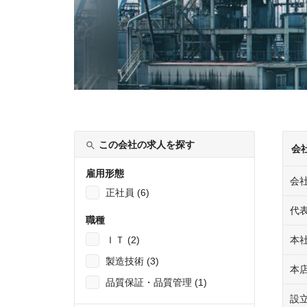
この会社の求人を探す
会
雇用形態
会
正社員 (6)
代
職種
ＩＴ (2)
本
製造技術 (3)
本
品質保証・品質管理 (1)
設