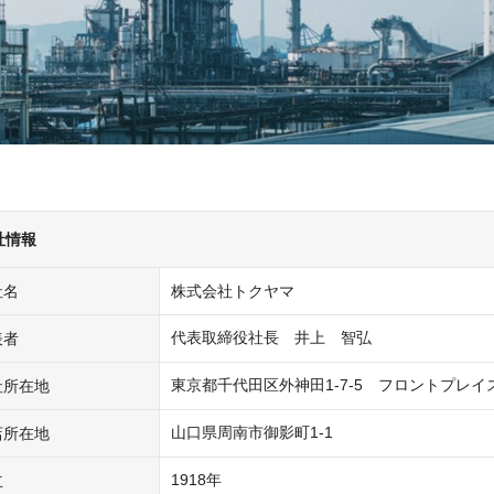
社情報
社名
株式会社トクヤマ
代表取締役社長　井上　智弘
表者
東京都千代田区外神田1-7-5　フロントプレイ
社所在地
山口県周南市御影町1-1
店所在地
1918年
立