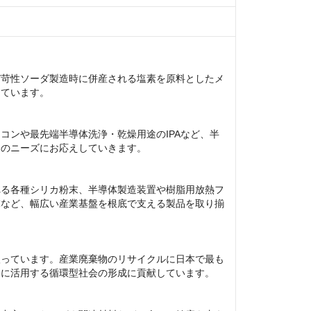
び苛性ソーダ製造時に併産される塩素を原料としたメ
ています。

コンや最先端半導体洗浄・乾燥用途のIPAなど、半
のニーズにお応えしていきます。

れる各種シリカ粉末、半導体製造装置や樹脂用放熱フ
末など、幅広い産業基盤を根底で支える製品を取り揃
扱っています。産業廃棄物のリサイクルに日本で最も
に活用する循環型社会の形成に貢献しています。
