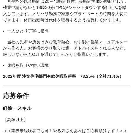
月平均の残業時間は20～40時間程度。長時間労働の抑制として、
残業申請がないと18時30分にPCがシャットダウンする仕組みを導
入しています。メリハリ勤務で家族やプライベートの時間を大切に
できます。休日出勤時は代休を取得するよう推奨しております。
一人ひとり丁寧に指導
当社の先輩や所長はみな教育熱心。お手製の営業マニュアルを一
から作る人、お客様のやり取りに逐一アドバイスをくれる人など、
厳しいながらもOJTを通じてしっかりと指導いたします。
休暇を取りやすい環境
2022年度 注文住宅部門有給休暇取得率 73.25%（全社71.4％）
応募条件
経験・スキル
【高卒以上】
＜＜業界未経験者でも可！やる気さえあればご応募頂けます！＞＞