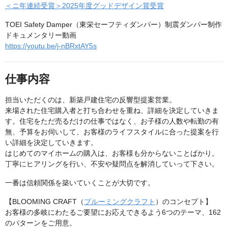
＜ニ年連続受賞＞2025年度グッドデザイン賞受賞
TOEI Safety Damper（東栄セーフティダンパー）制震ダンパー制作
ドキュメンタリー動画
https://youtu.be/j-nBRxtAY5s
仕事内容
担当いただくのは、新築戸建住宅の反響型提案営業。
来場された住宅購入者と打ち合わせを重ね、詳細を決定していきま
す。住宅をただ売るだけの仕事ではなく、お子様の人数や転勤の有
無、予算をお伺いして、お客様のライフスタイルに合った提案を行
い詳細を決定していきます。
はじめてのマイホームの購入は、お客様も分からないことばかり。
丁寧にヒアリングを行い、不安や疑問点を解消していって下さい。
一番は信頼関係を築いていくことが大切です。
【BLOOMING CRAFT（
ブルーミングクラフト
）のコンセプト】
お客様の多岐にわたるご要望にお応えできるよう6つのテーマ、162
のパターンをご用意。