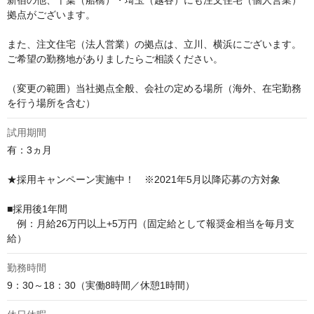
新宿の他、千葉（船橋）・埼玉（越谷）にも注文住宅（個人営業）
拠点がございます。

また、注文住宅（法人営業）の拠点は、立川、横浜にございます。

ご希望の勤務地がありましたらご相談ください。

（変更の範囲）当社拠点全般、会社の定める場所（海外、在宅勤務
を行う場所を含む）
試用期間
有：3ヵ月

★採用キャンペーン実施中！　※2021年5月以降応募の方対象

■採用後1年間

　例：月給26万円以上+5万円（固定給として報奨金相当を毎月支
給）
勤務時間
9：30～18：30（実働8時間／休憩1時間）