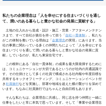
私たちの企業理念は「人を幸せにする住まいづくりを通し
て、潤いのある暮らしと豊かな社会の発展に貢献する」
土地の仕入れから造成・設計・施工・営業・アフターメンテナン
スまで、すべて自社が責任を持って担う「
自社一貫体制
」。私たち
がこの体制を敷いている理由は「
企業理念
の実現」にあります。当
社の事業に関わっている多くの仲間たちによって「人を幸せにする
住まいづくりを通して潤いのある暮らしと豊かな社会の発展に貢
献」しているのが、私たち東栄住宅です。
この根幹にある「自社一貫体制」の成果を最大限発揮するために
は、コミュニケーションが大切であるというのが社内の共通認識で
す。その仕掛けとして多くの社員で構成される社内報や年度目標を
共有するキックオフミーティング、コミュニケーションイベント付
き
社員旅行
などを実施し、部署や地域を超えた横の繋がりを深めて
います。ちなみに社員旅行ではちゃんと自由日程もあります。
そんな私たちは、企業理念に共感し、同じ志を持つ仲間と一緒に
仕事をしたいと常に本気で思っています。そして「事業や企業理念