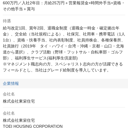
600万円／入社2年目：月給25万円＋営業報奨金+時間外手当+資格・
その他手当＋賞与
待遇
給与改定1回、賞年2回、退職金制度（退職金一時金・確定拠出年
金）、交全給（当社規程による）、社保完、社用車・携帯電話（1人
1台）、資格・扶養手当、社内表彰制度、社員持株会、各種保養所、
社員旅行（2019年　タイ・ハワイ・台湾・沖縄・京都・山口・北海
道から選択）、クラブ活動（野球・フットサル・自転車部・ゴルフ
部）、福利厚生サービス(福利厚生倶楽部)

※マネジメント職志向の方、スペシャリスト志向の方が活躍できる
フィールドとし、当社はグレード給制度を導入しています。
企業情報
会社名
株式会社東栄住宅
会社名
株式会社東栄住宅

TOEI HOUSING CORPORATION