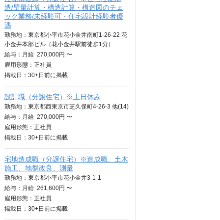
造/壁量計算・構造計算・構造図のチェ
ック業務/未経験可・住宅設計経験者優
遇
勤務地：東京都小平市花小金井南町1-26-22 花
小金井本部ビル（花小金井駅前徒歩1分）
給与：
月給
270,000円 〜
雇用形態：正社員
掲載日：
30+日
前に掲載
設計職（分譲住宅）※土日休み
勤務地：東京都西東京市芝久保町4-26-3 他(14)
給与：
月給
270,000円 〜
雇用形態：正社員
掲載日：
30+日
前に掲載
宅地造成職（分譲住宅）※造成職、土木
施工、地盤改良、測量
勤務地：東京都小平市花小金井3-1-1
給与：
月給
261,600円 〜
雇用形態：正社員
掲載日：
30+日
前に掲載