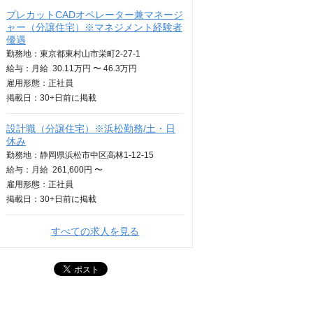
プレカットCADオペレーター兼マネージ
ャー（分譲住宅）※マネジメント経験者
優遇
勤務地：東京都東村山市栄町2-27-1
給与：
月給
30.11万円 〜 46.3万円
雇用形態：正社員
掲載日：
30+日
前に掲載
設計職（分譲住宅）※浜松勤務/土・日
休み
勤務地：静岡県浜松市中区高林1-12-15
給与：
月給
261,600円 〜
雇用形態：正社員
掲載日：
30+日
前に掲載
すべての求人を見る