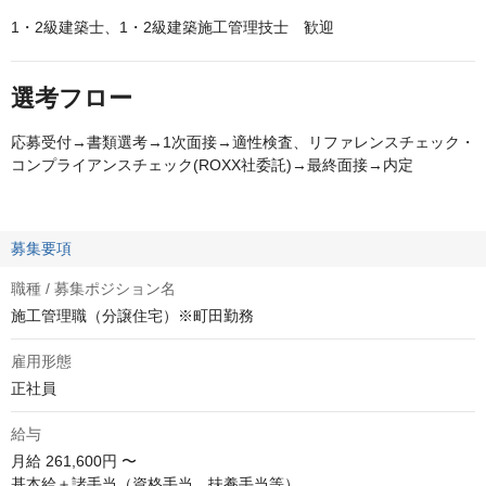
1・2級建築士、1・2級建築施工管理技士 歓迎
選考フロー
応募受付→書類選考→1次面接→適性検査、リファレンスチェック・
コンプライアンスチェック(ROXX社委託)→最終面接→内定
募集要項
職種 / 募集ポジション名
施工管理職（分譲住宅）※町田勤務
雇用形態
正社員
給与
月給
261,600円 〜
基本給＋諸手当（資格手当、扶養手当等）
