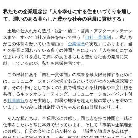
私たちの企業理念は「人を幸せにする住まいづくりを通し
て、潤いのある暮らしと豊かな社会の発展に貢献する」
土地の仕入れから造成・設計・施工・営業・アフターメンテナン
スまで、すべて自社が責任を持って担う「
自社一貫体制
」。私たち
がこの体制を敷いている理由は「
企業理念
の実現」にあります。当
社の事業に関わっている多くの仲間たちによって「人を幸せにする
住まいづくりを通して潤いのある暮らしと豊かな社会の発展に貢
献」しているのが、私たち東栄住宅です。
この根幹にある「自社一貫体制」の成果を最大限発揮するために
は、コミュニケーションが大切であるというのが社内の共通認識で
す。その仕掛けとして多くの社員で構成される社内報や年度目標を
共有するキックオフミーティング、コミュニケーションイベント付
き
社員旅行
などを実施し、部署や地域を超えた横の繋がりを深めて
います。ちなみに社員旅行ではちゃんと自由日程もあります。
そんな私たちは、企業理念に共感し、同じ志を持つ仲間と一緒に
仕事をしたいと常に本気で思っています。そして「事業や企業理念
に共感し、自分の会社に自信が持てる」「誠実で謙虚さを忘れず、
熱意をもって実践できる」人が、東栄住宅の仲間に加わってくれる