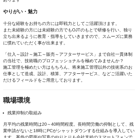
やりがい・魅力
十分な経験をお持ちの方には即戦力としてご活躍頂けます。
また未経験の方には未経験の方でもOJTのもとで研修を行い、独り
立ち出来るように教育・指導をしていきますので、スムーズに業務
に慣れていただく事が出来ます。
「仕入～設計～施工～販売～アフターサービス」まで自社一貫体制
の当社で、技術職のプロフェッショナルを極めてみませんか？
施工管理を極めたい方はもちろん、将来施工管理以外の技術系のお
仕事として造成、設計、積算、アフターサービス、などご活躍いた
だけるフィールドをご用意しております。
職場環境
残業抑制の取組み
月平均の残業時間は20～40時間程度。長時間労働の抑制として、残
業申請がないと18時にPCがシャットダウンする仕組みを導入してい
ます。案件の図面や写真のやりとりも会社支給のスマートフォンで