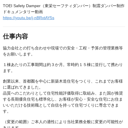
TOEI Safety Damper（東栄セーフティダンパー）制震ダンパー制作
ドキュメンタリー動画
https://youtu.be/j-nBRxtAY5s
仕事内容
協力会社との打ち合わせや現場での安全・工程・予算の管理業務等
をお願いします。
１棟あたりの工事期間は約３か月。常時約１５棟に並行して携わり
ます。
創業以来、首都圏を中心に新築木造住宅をつくり、これまでお客様
に選ばれてきました。
品質へのこだわりとして住宅性能評価取得に取組み、また国が推奨
する長期優良住宅も標準化し、お客様が安心・安全な住宅にお住ま
いいただける技術職として自信を持って住宅づくりに専念できま
す。
（変更の範囲）ご本人の適性により当社業務全般に変更の可能性が
あります