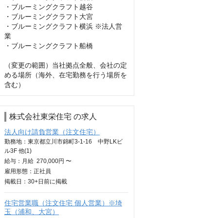
・ブルーミングクラフト越谷

・ブルーミングクラフト大宮

・ブルーミングクラフト横浜 ※法人営
業

・ブルーミングクラフト船橋

（変更の範囲）当社拠点全般、会社の定
める場所（海外、在宅勤務を行う場所を
含む）
株式会社東栄住宅 の求人
法人向け請負営業（注文住宅）
勤務地：東京都立川市錦町3-1-16 中野LKビ
ル3F 他(1)
給与：
月給
270,000円 〜
雇用形態：正社員
掲載日：
30+日
前に掲載
住宅営業職（注文住宅 個人営業）※埼
玉（浦和、大宮）