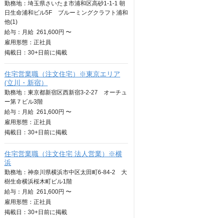
勤務地：埼玉県さいたま市浦和区高砂1-1-1 朝
日生命浦和ビル5F ブルーミングクラフト浦和
他(1)
給与：
月給
261,600円 〜
雇用形態：正社員
掲載日：
30+日
前に掲載
住宅営業職（注文住宅）※東京エリア
(立川・新宿）
勤務地：東京都新宿区西新宿3-2-27 オーチュ
ー第７ビル3階
給与：
月給
261,600円 〜
雇用形態：正社員
掲載日：
30+日
前に掲載
住宅営業職（注文住宅 法人営業）※横
浜
勤務地：神奈川県横浜市中区太田町6-84-2 大
樹生命横浜桜木町ビル1階
給与：
月給
261,600円 〜
雇用形態：正社員
掲載日：
30+日
前に掲載