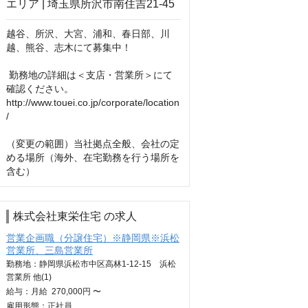
越谷、所沢、大宮、浦和、春日部、川
越、熊谷、志木にて募集中！

 勤務地の詳細は＜支店・営業所＞にて
確認ください。

http://www.touei.co.jp/corporate/location
/

（変更の範囲）当社拠点全般、会社の定
める場所（海外、在宅勤務を行う場所を
含む）
株式会社東栄住宅 の求人
営業企画職（分譲住宅）※静岡県※浜松
営業所、三島営業所
勤務地：静岡県浜松市中区高林1-12-15 浜松
営業所 他(1)
給与：
月給
270,000円 〜
雇用形態：正社員