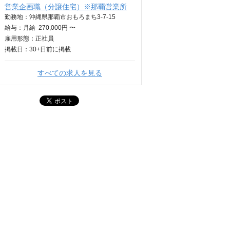
営業企画職（分譲住宅）※那覇営業所
勤務地：沖縄県那覇市おもろまち3-7-15
給与：
月給
270,000円 〜
雇用形態：正社員
掲載日：
30+日
前に掲載
すべての求人を見る