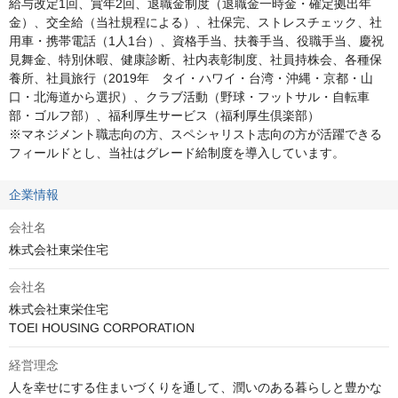
給与改定1回、賞年2回、退職金制度（退職金一時金・確定拠出年
金）、交全給（当社規程による）、社保完、ストレスチェック、社
用車・携帯電話（1人1台）、資格手当、扶養手当、役職手当、慶祝
見舞金、特別休暇、健康診断、社内表彰制度、社員持株会、各種保
養所、社員旅行（2019年　タイ・ハワイ・台湾・沖縄・京都・山
口・北海道から選択）、クラブ活動（野球・フットサル・自転車
部・ゴルフ部）、福利厚生サービス（福利厚生倶楽部）

※マネジメント職志向の方、スペシャリスト志向の方が活躍できる
フィールドとし、当社はグレード給制度を導入しています。
企業情報
会社名
株式会社東栄住宅
会社名
株式会社東栄住宅

TOEI HOUSING CORPORATION
経営理念
人を幸せにする住まいづくりを通して、潤いのある暮らしと豊かな