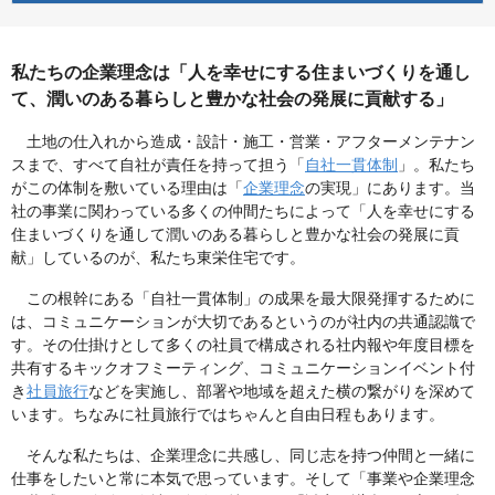
私たちの企業理念は「人を幸せにする住まいづくりを通し
て、潤いのある暮らしと豊かな社会の発展に貢献する」
土地の仕入れから造成・設計・施工・営業・アフターメンテナン
スまで、すべて自社が責任を持って担う「
自社一貫体制
」。私たち
がこの体制を敷いている理由は「
企業理念
の実現」にあります。当
社の事業に関わっている多くの仲間たちによって「人を幸せにする
住まいづくりを通して潤いのある暮らしと豊かな社会の発展に貢
献」しているのが、私たち東栄住宅です。
この根幹にある「自社一貫体制」の成果を最大限発揮するために
は、コミュニケーションが大切であるというのが社内の共通認識で
す。その仕掛けとして多くの社員で構成される社内報や年度目標を
共有するキックオフミーティング、コミュニケーションイベント付
き
社員旅行
などを実施し、部署や地域を超えた横の繋がりを深めて
います。ちなみに社員旅行ではちゃんと自由日程もあります。
そんな私たちは、企業理念に共感し、同じ志を持つ仲間と一緒に
仕事をしたいと常に本気で思っています。そして「事業や企業理念