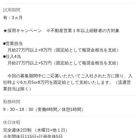
試用期間
有：3ヵ月

★採用キャンペーン　※不動産営業１年以上経験者の方対象

■営業担当

　月給27万円以上+8万円（固定給として報奨金相当を支給）

■仕入4当

　月給27万円以上+5万円（固定給として報奨金相当を支給）

　今回の募集期間中にご応募いただいてご入社された方に限り、入
社時より6カ月5or8万円を固定給として支給いたします。（流通営
業担当は除く）
勤務時間
9：30～18：30（実働8時間／休憩1時間）
休日休暇
完全週休2日制 （水曜日+他１日）

※年間休日115日+計画年休5日
