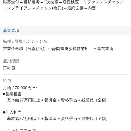
応募受付→書類選考→1次面接→適性検査、リファレンスチェック・
コンプライアンスチェック(委託)→最終面接→内定
募集要項
職種 / 募集ポジション名
営業企画職（分譲住宅）※静岡県※浜松営業所、三島営業所
雇用形態
正社員
給与
月給
270,000円 〜
■営業担当

　基本給27万円以上＋報奨金＋資格手当＋残業代（全額）

■仕入担当

　基本給27万円以上＋報奨金＋資格手当＋残業代（全額）

～キャリアアップ～
