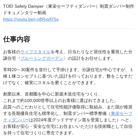
TOEI Safety Damper（東栄セーフティダンパー）制震ダンパー制作
ドキュメンタリー動画
https://youtu.be/j-nBRxtAY5s
仕事内容
お客様の
ライフスタイル
を考え、日当たりなど居住性を重視した分
譲住宅〈
ブルーミングガーデン
〉の設計をお任せします。
常時20～30案件を並行して手掛けます。分譲住宅が中心ですが、１
棟１棟コンセプトに基づいた設計を行っております。数をこなすだ
けでなく、確実にスキルを磨くことができます。
創業以来、首都圏を中心に新築木造住宅をつくり、
これまで約100,000世帯以上のお客様に選ばれてきました。
品質へのこだわりとして住宅性能評価取得に取組み、また国が推奨
する長期優良住宅も標準化し、制震ダンパー標準整備（
東栄セーフ
ティダンパー
は2024年度グッドデザイン賞を受賞しました）へと、
お客様が安心・安全な住宅にお住まいいただける技術職として自信
を持って住宅づくりに専念できます。