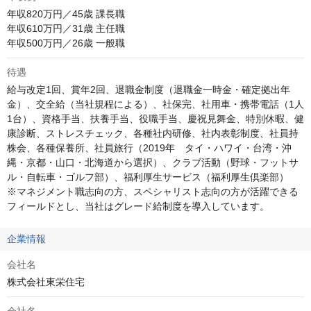
年収820万円／45歳 課長職

年収610万円／31歳 主任職

年収500万円／26歳 一般職
待遇
給与改定1回、賞年2回、退職金制度（退職金一時金・確定拠出年
金）、交全給（当社規程による）、社保完、社用車・携帯電話（1人
1台）、資格手当、扶養手当、役職手当、慶祝見舞金、特別休暇、健
康診断、ストレスチェック、各種社内研修、社内表彰制度、社員持
株会、各種保養所、社員旅行（2019年　タイ・ハワイ・台湾・沖
縄・京都・山口・北海道から選択）、クラブ活動（野球・フットサ
ル・自転車・ゴルフ部）、福利厚生サービス（福利厚生倶楽部）

※マネジメント職志向の方、スペシャリスト志向の方が活躍できる
フィールドとし、当社はグレード給制度を導入しています。
企業情報
会社名
株式会社東栄住宅