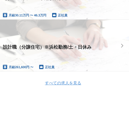
月給
30.11万円 〜 46.3万円
正社員
設計職（分譲住宅）※浜松勤務/土・日休み
月給
261,600円 〜
正社員
すべての求人を見る