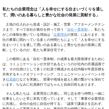
私たちの企業理念は「人を幸せにする住まいづくりを通し
て、潤いのある暮らしと豊かな社会の発展に貢献する」
土地の仕入れから造成・設計・施工・営業・アフターメンテナン
スまで、すべて自社が責任を持って担う「
自社一貫体制
」。私たち
がこの体制を敷いている理由は「
企業理念
の実現」にあります。当
社の事業に関わっている多くの仲間たちによって「人を幸せにする
住まいづくりを通して潤いのある暮らしと豊かな社会の発展に貢
献」しているのが、私たち東栄住宅です。
この根幹にある「自社一貫体制」の成果を最大限発揮するために
は、コミュニケーションが大切であるというのが社内の共通認識で
す。その仕掛けとして多くの社員で構成される社内報や年度目標を
共有するキックオフミーティング、コミュニケーションイベント付
き
社員旅行
などを実施し、部署や地域を超えた横の繋がりを深めて
います。ちなみに社員旅行ではちゃんと自由日程もあります。
そんな私たちは、企業理念に共感し、同じ志を持つ仲間と一緒に
仕事をしたいと常に本気で思っています。そして「事業や企業理念
に共感し、自分の会社に自信が持てる」「誠実で謙虚さを忘れず、
熱意をもって実践できる」人が、東栄住宅の仲間に加わってくれる