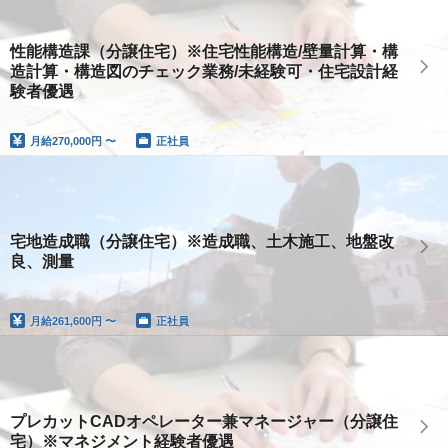
性能構造課（分譲住宅）※住宅性能構造/壁量計算・構
造計算・構造図のチェック業務/未経験可・住宅設計経
験者優遇
月給
270,000円 〜
正社員
宅地造成職（分譲住宅）※造成職、土木施工、地盤改
良、測量
月給
261,600円 〜
正社員
プレカットCADオペレーター兼マネージャー（分譲住
宅）※マネジメント経験者優遇