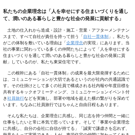
私たちの企業理念は「人を幸せにする住まいづくりを通し
て、潤いのある暮らしと豊かな社会の発展に貢献する」
土地の仕入れから造成・設計・施工・営業・アフターメンテナン
スまで、すべて自社が責任を持って担う「
自社一貫体制
」。私たち
がこの体制を敷いている理由は「
企業理念
の実現」にあります。当
社の事業に関わっている多くの仲間たちによって「人を幸せにする
住まいづくりを通して潤いのある暮らしと豊かな社会の発展に貢
献」しているのが、私たち東栄住宅です。
この根幹にある「自社一貫体制」の成果を最大限発揮するために
は、コミュニケーションが大切であるというのが社内の共通認識で
す。その仕掛けとして多くの社員で構成される社内報や年度目標を
共有するキックオフミーティング、コミュニケーションイベント付
き
社員旅行
などを実施し、部署や地域を超えた横の繋がりを深めて
います。ちなみに社員旅行ではちゃんと自由日程もあります。
そんな私たちは、企業理念に共感し、同じ志を持つ仲間と一緒に
仕事をしたいと常に本気で思っています。そして「事業や企業理念
に共感し、自分の会社に自信が持てる」「誠実で謙虚さを忘れず、
熱意をもって実践できる」人が、東栄住宅の仲間に加わってくれる