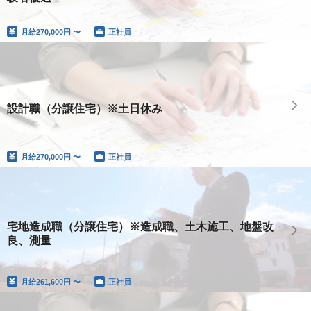
月給
270,000円 〜
正社員
設計職（分譲住宅）※土日休み
月給
270,000円 〜
正社員
宅地造成職（分譲住宅）※造成職、土木施工、地盤改
良、測量
月給
261,600円 〜
正社員