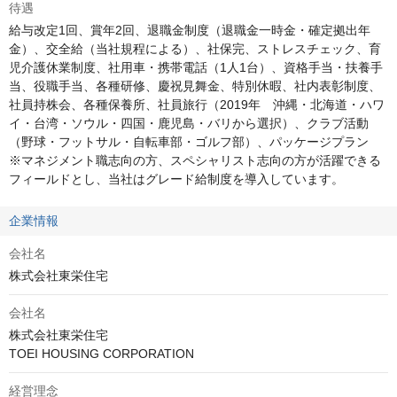
待遇
給与改定1回、賞年2回、退職金制度（退職金一時金・確定拠出年
金）、交全給（当社規程による）、社保完、ストレスチェック、育
児介護休業制度、社用車・携帯電話（1人1台）、資格手当・扶養手
当、役職手当、各種研修、慶祝見舞金、特別休暇、社内表彰制度、
社員持株会、各種保養所、社員旅行（2019年　沖縄・北海道・ハワ
イ・台湾・ソウル・四国・鹿児島・バリから選択）、クラブ活動
（野球・フットサル・自転車部・ゴルフ部）、パッケージプラン

※マネジメント職志向の方、スペシャリスト志向の方が活躍できる
フィールドとし、当社はグレード給制度を導入しています。
企業情報
会社名
株式会社東栄住宅
会社名
株式会社東栄住宅

TOEI HOUSING CORPORATION
経営理念