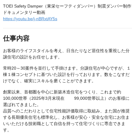
TOEI Safety Damper（東栄セーフティダンパー）制震ダンパー制作
ドキュメンタリー動画
https://youtu.be/j-nBRxtAY5s
仕事内容
お客様のライフスタイルを考え、日当たりなど居住性を重視した分
譲住宅の設計をお任せします。
常時20～30案件を並行して手掛けます。分譲住宅が中心ですが、１
棟１棟コンセプトに基づいた設計を行っております。数をこなすだ
けでなく、確実にスキルを磨くことができます。
創業以来、首都圏を中心に新築木造住宅をつくり、これまで約
100,000世帯（2025年3月末現在 99,000世帯以上）のお客様に
選ばれてきました。
品質へのこだわりとして住宅性能評価取得に取組み、また国が推奨
する長期優良住宅も標準化し、お客様が安心・安全な住宅にお住ま
いいただける技術職として自信を持って住宅づくりに専念できま
す。