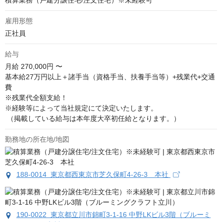
積算業務（戸建分譲住宅/注文住宅）※未経験可
雇用形態
正社員
給与
月給
270,000円 〜
基本給27万円以上＋諸手当（資格手当、扶養手当等）+残業代+交通
費

※残業代全額支給！

※経験等によって当社規定にて決定いたします。

 （掲載している給与は本年度大卒初任給となります。）
勤務地の所在地/地図
188-0014 東京都西東京市芝久保町4-26-3 本社
190-0022 東京都立川市錦町3-1-16 中野LKビル3階（ブルーミ