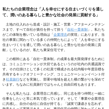
私たちの企業理念は「人を幸せにする住まいづくりを通し
て、潤いのある暮らしと豊かな社会の発展に貢献する」
土地の仕入れから造成・設計・施工・営業・アフターメンテナン
スまで、すべて自社が責任を持って担う「
自社一貫体制
」。私たち
がこの体制を敷いている理由は「
企業理念
の実現」にあります。当
社の事業に関わっている多くの仲間たちによって「人を幸せにする
住まいづくりを通して潤いのある暮らしと豊かな社会の発展に貢
献」しているのが、私たち東栄住宅です。
この根幹にある「自社一貫体制」の成果を最大限発揮するために
は、コミュニケーションが大切であるというのが社内の共通認識で
す。その仕掛けとして多くの社員で構成される社内報や年度目標を
共有するキックオフミーティング、コミュニケーションイベント付
き
社員旅行
などを実施し、部署や地域を超えた横の繋がりを深めて
います。ちなみに社員旅行ではちゃんと自由日程もあります。
そんな私たちは、企業理念に共感し、同じ志を持つ仲間と一緒に
仕事をしたいと常に本気で思っています。そして「事業や企業理念
に共感し、自分の会社に自信が持てる」「誠実で謙虚さを忘れず、
熱意をもって実践できる」人が、東栄住宅の仲間に加わってくれる