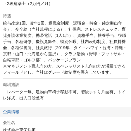
・2級建築士（2万円／月）
待遇
給与改定1回、賞年2回、退職金制度（退職金一時金・確定拠出年
金）、交全給（当社規程による）、社保完、ストレスチェック、育
児介護休業制度、携帯電話（1人1台）、資格手当、扶養手当、役職
手当、各種研修、慶祝見舞金、特別休暇、社内表彰制度、社員持株
会、各種保養所、社員旅行（2019年　タイ・ハワイ・台湾・沖縄・
京都・山口・北海道から選択）、クラブ活動（野球・フットサル・
自転車部・ゴルフ部）、パッケージプラン

※マネジメント職志向の方、スペシャリスト志向の方が活躍できる
フィールドとし、当社はグレード給制度を導入しています。
職場施設
エレベーター無、建物内車椅子移動不可、階段手すり片面有、トイ
レ洋式、出入口段差有
企業情報
会社名
株式会社東栄住宅