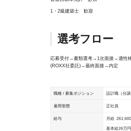
1・2級建築士 歓迎
選考フロー
応募受付→書類選考→1次面接→適性
(ROXX社委託)→最終面接→内定
職種 / 募集ポジション
設計職（分譲
雇用形態
正社員
給与
月給
261,6
基本給26万