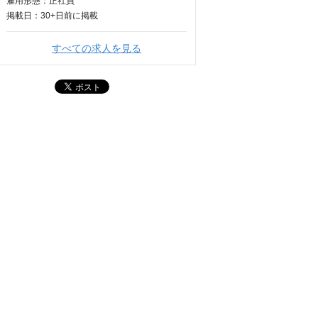
雇用形態：正社員
掲載日：
30+日
前に掲載
すべての求人を見る