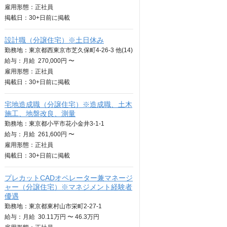
雇用形態：正社員
掲載日：
30+日
前に掲載
設計職（分譲住宅）※土日休み
勤務地：東京都西東京市芝久保町4-26-3 他(14)
給与：
月給
270,000円 〜
雇用形態：正社員
掲載日：
30+日
前に掲載
宅地造成職（分譲住宅）※造成職、土木
施工、地盤改良、測量
勤務地：東京都小平市花小金井3-1-1
給与：
月給
261,600円 〜
雇用形態：正社員
掲載日：
30+日
前に掲載
プレカットCADオペレーター兼マネージ
ャー（分譲住宅）※マネジメント経験者
優遇
勤務地：東京都東村山市栄町2-27-1
給与：
月給
30.11万円 〜 46.3万円