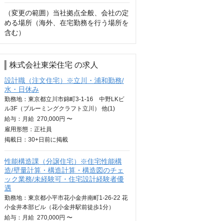
（変更の範囲）当社拠点全般、会社の定
める場所（海外、在宅勤務を行う場所を
含む）
株式会社東栄住宅 の求人
設計職（注文住宅）※立川・浦和勤務/
水・日休み
勤務地：東京都立川市錦町3-1-16 中野LKビ
ル3F（ブルーミングクラフト立川） 他(1)
給与：
月給
270,000円 〜
雇用形態：正社員
掲載日：
30+日
前に掲載
性能構造課（分譲住宅）※住宅性能構
造/壁量計算・構造計算・構造図のチェ
ック業務/未経験可・住宅設計経験者優
遇
勤務地：東京都小平市花小金井南町1-26-22 花
小金井本部ビル（花小金井駅前徒歩1分）
給与：
月給
270,000円 〜