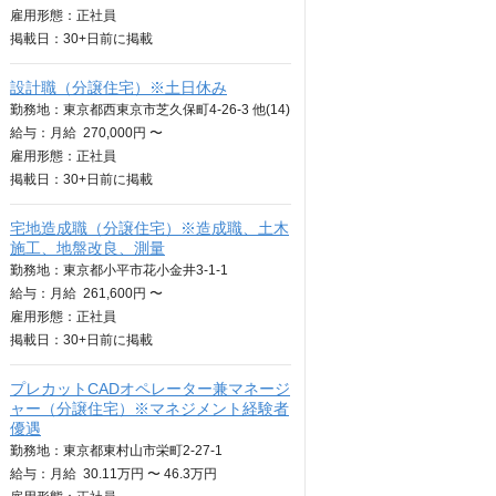
雇用形態：正社員
掲載日：
30+日
前に掲載
設計職（分譲住宅）※土日休み
勤務地：東京都西東京市芝久保町4-26-3 他(14)
給与：
月給
270,000円 〜
雇用形態：正社員
掲載日：
30+日
前に掲載
宅地造成職（分譲住宅）※造成職、土木
施工、地盤改良、測量
勤務地：東京都小平市花小金井3-1-1
給与：
月給
261,600円 〜
雇用形態：正社員
掲載日：
30+日
前に掲載
プレカットCADオペレーター兼マネージ
ャー（分譲住宅）※マネジメント経験者
優遇
勤務地：東京都東村山市栄町2-27-1
給与：
月給
30.11万円 〜 46.3万円