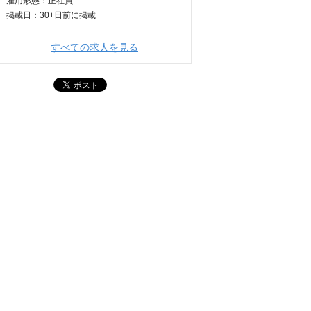
雇用形態：正社員
掲載日：
30+日
前に掲載
すべての求人を見る