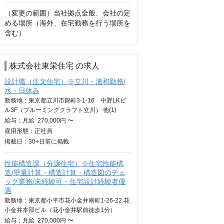
（変更の範囲）当社拠点全般、会社の定
める場所（海外、在宅勤務を行う場所を
含む）
株式会社東栄住宅 の求人
設計職（注文住宅）※立川・浦和勤務/
水・日休み
勤務地：東京都立川市錦町3-1-16 中野LKビ
ル3F（ブルーミングクラフト立川） 他(1)
給与：
月給
270,000円 〜
雇用形態：正社員
掲載日：
30+日
前に掲載
性能構造課（分譲住宅）※住宅性能構
造/壁量計算・構造計算・構造図のチェ
ック業務/未経験可・住宅設計経験者優
遇
勤務地：東京都小平市花小金井南町1-26-22 花
小金井本部ビル（花小金井駅前徒歩1分）
給与：
月給
270,000円 〜