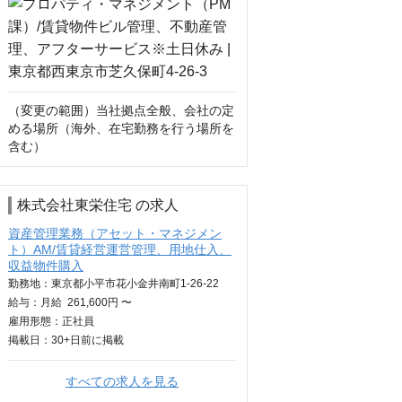
（変更の範囲）当社拠点全般、会社の定
める場所（海外、在宅勤務を行う場所を
含む）
株式会社東栄住宅 の求人
資産管理業務（アセット・マネジメン
ト）AM/賃貸経営運営管理、用地仕入、
収益物件購入
勤務地：東京都小平市花小金井南町1-26-22
給与：
月給
261,600円 〜
雇用形態：正社員
掲載日：
30+日
前に掲載
すべての求人を見る