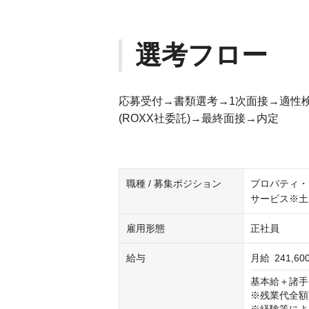
選考フロー
応募受付→書類選考→1次面接→適性
(ROXX社委託)→最終面接→内定
職種 / 募集ポジション
プロパティ・
サービス※土
雇用形態
正社員
給与
月給
241,6
基本給＋諸手
※残業代全額