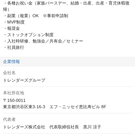
・各種お祝い金（家族バースデー、結婚・出産、出産・育児休暇復
帰）

・副業（複業）OK　※事前申請制

・MVP制度

・報奨金

・ストックオプション制度

・入社時研修、勉強会／共有会／セミナー

・社員旅行
企業情報
会社名
トレンダーズグループ
本社所在地
〒150-0011

東京都渋谷区東3-16-3　エフ・ニッセイ恵比寿ビル 8F
代表者
トレンダーズ株式会社　代表取締役社長　黒川 涼子