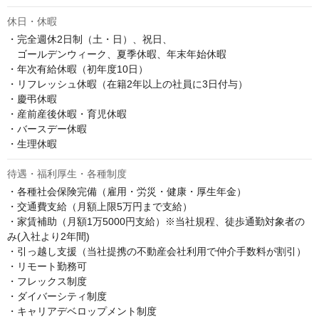
休日・休暇
・完全週休2日制（土・日）、祝日、

　ゴールデンウィーク、夏季休暇、年末年始休暇

・年次有給休暇（初年度10日）

・リフレッシュ休暇（在籍2年以上の社員に3日付与）

・慶弔休暇

・産前産後休暇・育児休暇

・バースデー休暇

・生理休暇
待遇・福利厚生・各種制度
・各種社会保険完備（雇用・労災・健康・厚生年金）

・交通費支給（月額上限5万円まで支給）

・家賃補助（月額1万5000円支給）※当社規程、徒歩通勤対象者の
み(入社より2年間)

・引っ越し支援（当社提携の不動産会社利用で仲介手数料が割引）

・リモート勤務可

・フレックス制度

・ダイバーシティ制度

・キャリアデベロップメント制度
