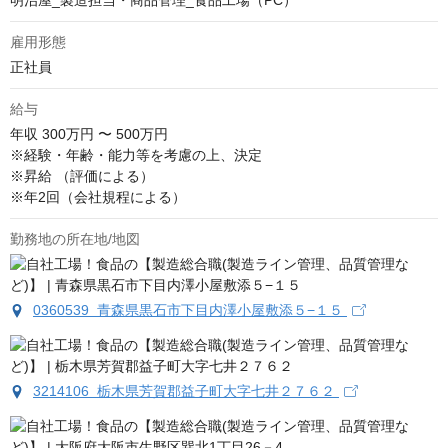
明治屋_製造担当・商品管理_食品工場（PC）
雇用形態
正社員
給与
年収
300万円 〜 500万円
※経験・年齢・能力等を考慮の上、決定

※昇給 （評価による）

※年2回（会社規程による）
勤務地の所在地/地図
0360539 青森県黒石市下目内澤小屋敷添５−１５
3214106 栃木県芳賀郡益子町大字七井２７６２