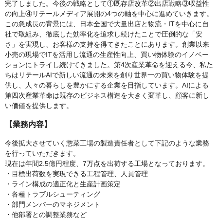
完了しました。今後の戦略として①既存店改革②出店戦略③収益性
の向上④リテールメディア展開の4つの軸を中心に進めていきます。
この急成長の背景には、日本全国で大量出店と物流・ITを中心に自
社で取組み、徹底した効率化を追求し続けたことで圧倒的な「安
さ」を実現し、お客様の支持を得てきたことにあります。創業以来
小売の現場でITを活用し流通の生産性向上、買い物体験のイノベー
ションにトライし続けてきました。第4次産業革命を迎える今、私た
ちはリテールAIで新しい流通の未来を創り世界一の買い物体験を提
供し、人々の暮らしを豊かにする企業を目指しています。AIによる
第四次産業革命は既存のビジネス構造を大きく変革し、顧客に新し
い価値を提供します。
【業務内容】
今後拡大させていく惣菜工場の製造責任者として下記のような業務
を行っていただきます。
現在は年間2.5億円程度、7万点を出荷する工場となっております。
・目標出荷数を実現できる工程管理、人員管理
・ライン構成の適正化と生産計画策定
・各種トラブルシューティング
・部門メンバーのマネジメント
・他部署との調整業務など