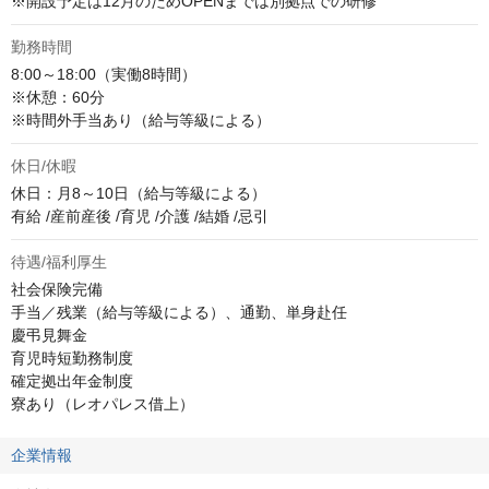
※開設予定は12月のためOPENまでは別拠点での研修
勤務時間
8:00～18:00（実働8時間） 

※休憩：60分

※時間外手当あり（給与等級による）
休日/休暇
休日：月8～10日（給与等級による）

有給 /産前産後 /育児 /介護 /結婚 /忌引
待遇/福利厚生
社会保険完備

手当／残業（給与等級による）、通勤、単身赴任 

慶弔見舞金  

育児時短勤務制度 

確定拠出年金制度 

寮あり（レオパレス借上）
企業情報