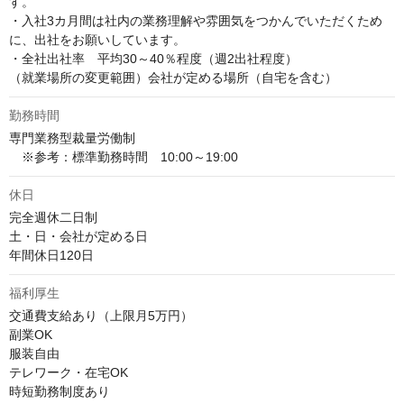
す。

・入社3カ月間は社内の業務理解や雰囲気をつかんでいただくため
に、出社をお願いしています。

・全社出社率　平均30～40％程度（週2出社程度）

（就業場所の変更範囲）会社が定める場所（自宅を含む）
勤務時間
専門業務型裁量労働制

　※参考：標準勤務時間　10:00～19:00
休日
完全週休二日制

土・日・会社が定める日

年間休日120日
福利厚生
交通費支給あり（上限月5万円）

副業OK

服装自由

テレワーク・在宅OK

時短勤務制度あり