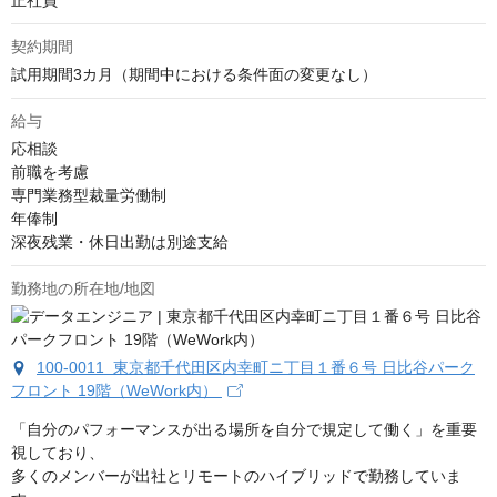
正社員
契約期間
試用期間3カ月（期間中における条件面の変更なし）
給与
応相談
前職を考慮

専門業務型裁量労働制

年俸制

深夜残業・休日出勤は別途支給
勤務地の所在地/地図
100-0011 東京都千代田区内幸町ニ丁目１番６号 日比谷パーク
フロント 19階（WeWork内）
「自分のパフォーマンスが出る場所を自分で規定して働く」を重要
視しており、

多くのメンバーが出社とリモートのハイブリッドで勤務していま