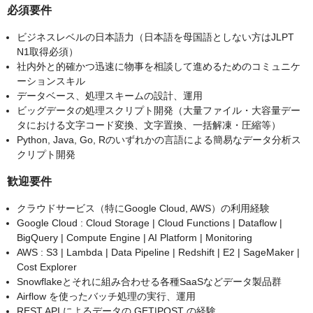
必須要件
ビジネスレベルの日本語力（日本語を母国語としない方はJLPT
N1取得必須）
社内外と的確かつ迅速に物事を相談して進めるためのコミュニケ
ーションスキル
データベース、処理スキームの設計、運用
ビッグデータの処理スクリプト開発（大量ファイル・大容量デー
タにおける文字コード変換、文字置換、一括解凍・圧縮等）
Python, Java, Go, Rのいずれかの言語による簡易なデータ分析ス
クリプト開発
歓迎要件
クラウドサービス（特にGoogle Cloud, AWS）の利用経験
Google Cloud : Cloud Storage | Cloud Functions | Dataflow |
BigQuery | Compute Engine | AI Platform | Monitoring
AWS : S3 | Lambda | Data Pipeline | Redshift | E2 | SageMaker |
Cost Explorer
Snowflakeとそれに組み合わせる各種SaaSなどデータ製品群
Airflow を使ったバッチ処理の実行、運用
REST API によるデータの GET|POST の経験