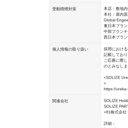
本店：敷地内
受動喫煙対策
本社：屋内原
Global En
東日本ブラン
中部ブランチ
西日本ブラン
採用における
個人情報の取り扱い
記載しており
ご応募に際し
のとみなしま
<SOLIZE 
>

https://ureka
SOLIZE Hol
関連会社
SOLIZE PA
+81株式会社

詳細：
