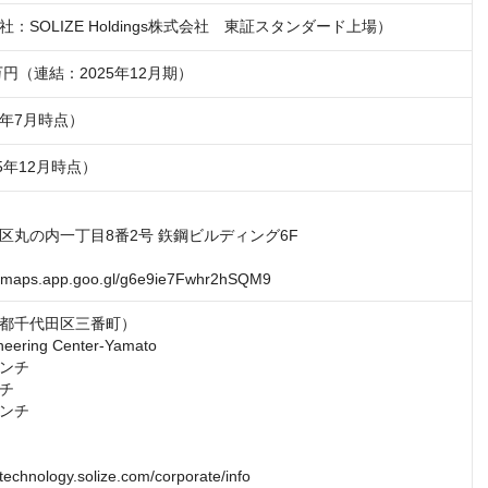
：SOLIZE Holdings株式会社　東証スタンダード上場）
25年7月時点）
25年12月時点）
区丸の内一丁目8番2号 鉃鋼ビルディング6F

/maps.app.goo.gl/g6e9ie7Fwhr2hSQM9
都千代田区三番町）

neering Center-Yamato

ンチ

チ

ンチ

-technology.solize.com/corporate/info