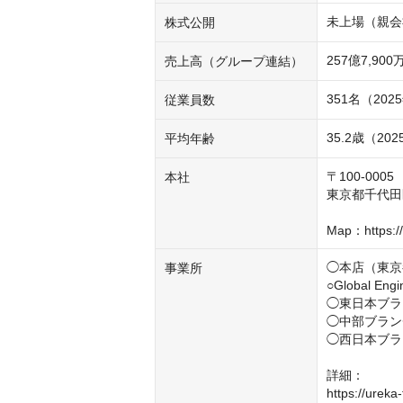
未上場（親会社
株式公開
売上高（グループ連結）
351名（20
従業員数
35.2歳（20
平均年齢
〒100-0005

本社
東京都千代田
Map：https:/
◯本店（東京
事業所
○Global Engi
◯東日本ブラ
◯中部ブラン
◯西日本ブラ
詳細：

https://ureka