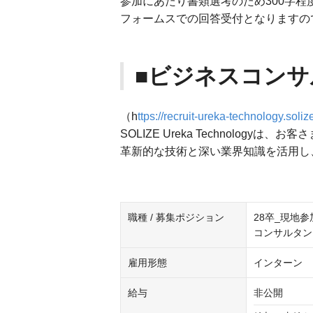
参加にあたり書類選考のため300字
フォームスでの回答受付となりますの
■ビジネスコン
（h
ttps://recruit-ureka-technology.soli
SOLIZE Ureka Technolog
革新的な技術と深い業界知識を活用し
職種 / 募集ポジション
28卒_現地
コンサルタン
雇用形態
インターン
給与
非公開