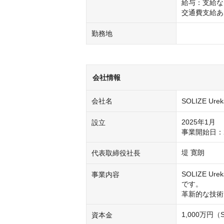
給与：支給な
交通費支給あ
勤務地
会社情報
会社名
SOLIZE Ure
2025年1月

設立
事業開始日：2
堤 寛朗
代表取締役社長
SOLIZE 
事業内容
です。

革新的な技術
1,000万円（S
資本金